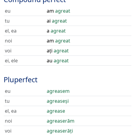
eu
am
agreat
tu
ai
agreat
el, ea
a
agreat
noi
am
agreat
voi
ați
agreat
ei, ele
au
agreat
Pluperfect
eu
agreasem
tu
agreaseși
el, ea
agrease
noi
agreaserăm
voi
agreaserăți