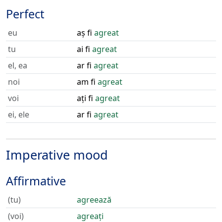
Perfect
eu
aș fi
agreat
tu
ai fi
agreat
el, ea
ar fi
agreat
noi
am fi
agreat
voi
ați fi
agreat
ei, ele
ar fi
agreat
Imperative mood
Affirmative
(tu)
agreează
(voi)
agreați