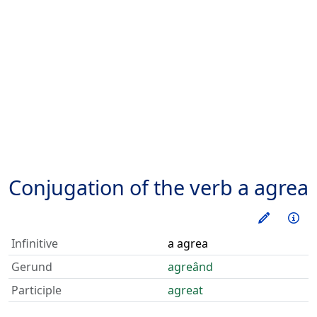
Conjugation of the verb
a agrea
Train thi
Inf
Infinitive
a agrea
Gerund
agreând
Participle
agreat