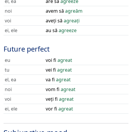
el, ea
are să
agreeze
noi
avem să
agreăm
voi
aveți să
agreați
ei, ele
au să
agreeze
Future perfect
eu
voi fi
agreat
tu
vei fi
agreat
el, ea
va fi
agreat
noi
vom fi
agreat
voi
veți fi
agreat
ei, ele
vor fi
agreat