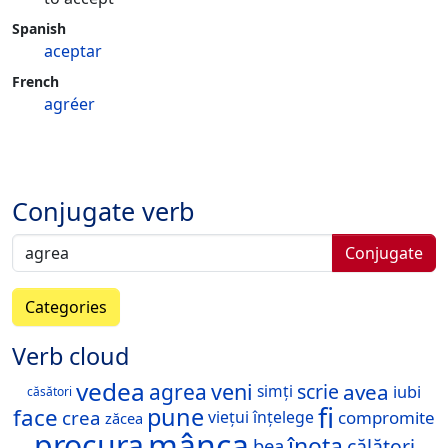
Spanish
aceptar
French
agréer
Conjugate verb
Conjugate
Categories
Verb cloud
vedea
veni
agrea
avea
scrie
simți
iubi
căsători
fi
pune
face
crea
compromite
viețui
înțelege
zăcea
mânca
procura
înota
călători
bea