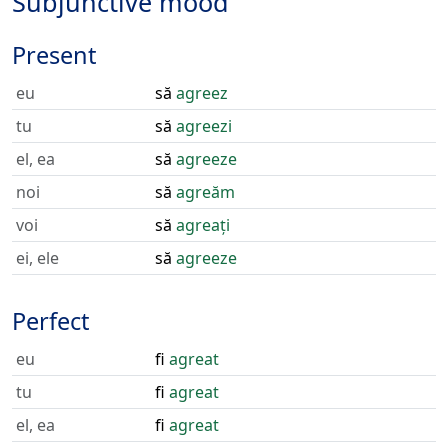
Subjunctive mood
Present
eu
să
agreez
tu
să
agreezi
el, ea
să
agreeze
noi
să
agreăm
voi
să
agreați
ei, ele
să
agreeze
Perfect
eu
fi
agreat
tu
fi
agreat
el, ea
fi
agreat