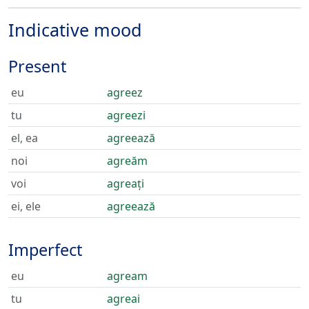
Indicative mood
Present
eu
agreez
tu
agreezi
el, ea
agreează
noi
agreăm
voi
agreați
ei, ele
agreează
Imperfect
eu
agream
tu
agreai