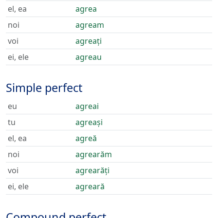
el, ea
agrea
noi
agream
voi
agreați
ei, ele
agreau
Simple perfect
eu
agreai
tu
agreași
el, ea
agreă
noi
agrearăm
voi
agrearăți
ei, ele
agreară
Compound perfect