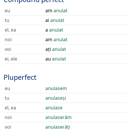
eu
am
anulat
tu
ai
anulat
el, ea
a
anulat
noi
am
anulat
voi
ați
anulat
ei, ele
au
anulat
Pluperfect
eu
anulasem
tu
anulaseși
el, ea
anulase
noi
anulaserăm
voi
anulaserăți