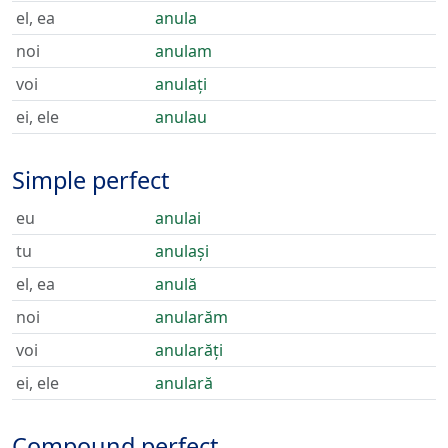
el, ea
anula
noi
anulam
voi
anulați
ei, ele
anulau
Simple perfect
eu
anulai
tu
anulași
el, ea
anulă
noi
anularăm
voi
anularăți
ei, ele
anulară
Compound perfect