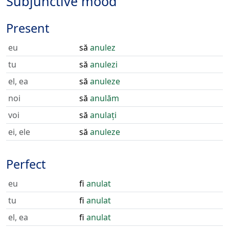
Subjunctive mood
Present
eu
să
anulez
tu
să
anulezi
el, ea
să
anuleze
noi
să
anulăm
voi
să
anulați
ei, ele
să
anuleze
Perfect
eu
fi
anulat
tu
fi
anulat
el, ea
fi
anulat