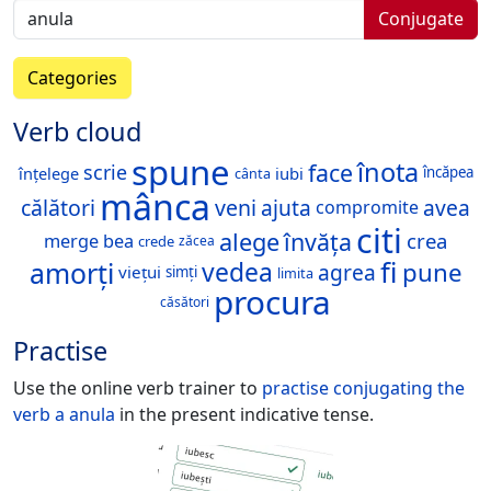
Conjugate
Categories
Verb cloud
spune
înota
face
scrie
înțelege
iubi
încăpea
cânta
mânca
călători
veni
ajuta
avea
compromite
citi
alege
învăța
crea
merge
bea
crede
zăcea
fi
amorți
vedea
pune
agrea
viețui
simți
limita
procura
căsători
Practise
Use the online verb trainer to
practise conjugating the
verb
a anula
in the present indicative tense.