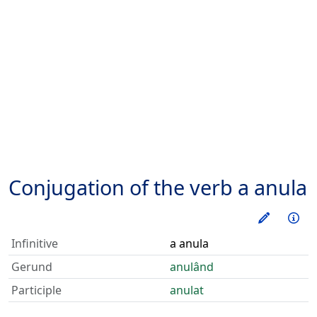
Conjugation of the verb
a anula
Train thi
Inf
Infinitive
a anula
Gerund
anulând
Participle
anulat