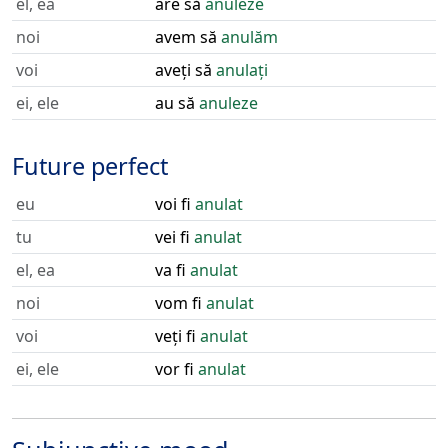
el, ea
are să
anuleze
noi
avem să
anulăm
voi
aveți să
anulați
ei, ele
au să
anuleze
Future perfect
eu
voi fi
anulat
tu
vei fi
anulat
el, ea
va fi
anulat
noi
vom fi
anulat
voi
veți fi
anulat
ei, ele
vor fi
anulat