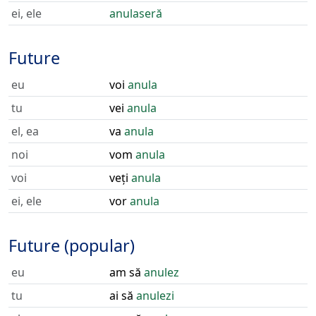
ei, ele
anulaseră
Future
eu
voi
anula
tu
vei
anula
el, ea
va
anula
noi
vom
anula
voi
veți
anula
ei, ele
vor
anula
Future (popular)
eu
am să
anulez
tu
ai să
anulezi