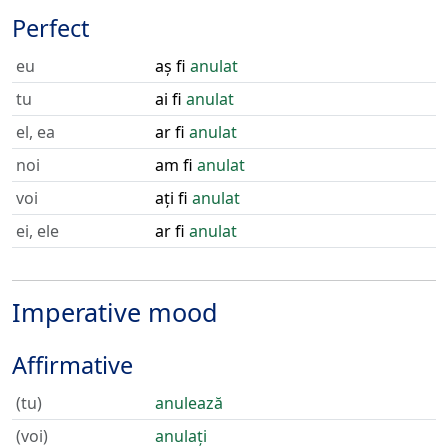
Perfect
eu
aș fi
anulat
tu
ai fi
anulat
el, ea
ar fi
anulat
noi
am fi
anulat
voi
ați fi
anulat
ei, ele
ar fi
anulat
Imperative mood
Affirmative
(tu)
anulează
(voi)
anulați