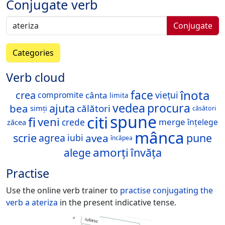
Conjugate verb
Conjugate
Categories
Verb cloud
înota
face
crea
viețui
cânta
compromite
limita
vedea
procura
ajuta
bea
călători
simți
căsători
spune
citi
fi
veni
merge
crede
înțelege
zăcea
mânca
scrie
pune
avea
agrea
iubi
încăpea
amorți
învăța
alege
Practise
Use the online verb trainer to
practise conjugating the
verb
a ateriza
in the present indicative tense.