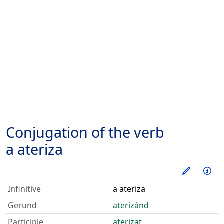
Conjugation of the verb
a ateriza
Train thi
Inf
Infinitive
a ateriza
Gerund
aterizând
Participle
aterizat