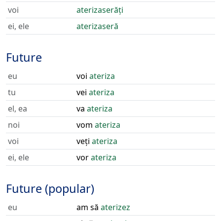
voi
aterizaserăți
ei, ele
aterizaseră
Future
eu
voi
ateriza
tu
vei
ateriza
el, ea
va
ateriza
noi
vom
ateriza
voi
veți
ateriza
ei, ele
vor
ateriza
Future (popular)
eu
am să
aterizez