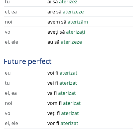
tu
ai să
aterizezi
el, ea
are să
aterizeze
noi
avem să
aterizăm
voi
aveți să
aterizați
ei, ele
au să
aterizeze
Future perfect
eu
voi fi
aterizat
tu
vei fi
aterizat
el, ea
va fi
aterizat
noi
vom fi
aterizat
voi
veți fi
aterizat
ei, ele
vor fi
aterizat