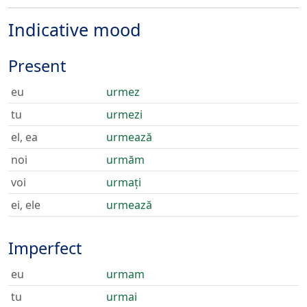
Indicative mood
Present
eu
urmez
tu
urmezi
el, ea
urmează
noi
urmăm
voi
urmați
ei, ele
urmează
Imperfect
eu
urmam
tu
urmai