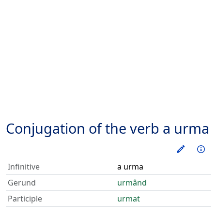
Conjugation of the verb
a urma
Train thi
Inf
Infinitive
a urma
Gerund
urmând
Participle
urmat