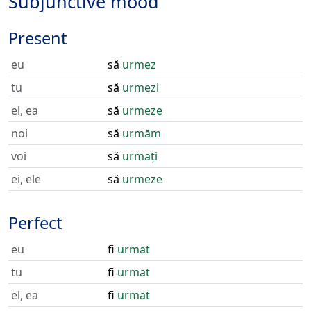
Subjunctive mood
Present
eu
să
urmez
tu
să
urmezi
el, ea
să
urmeze
noi
să
urmăm
voi
să
urmați
ei, ele
să
urmeze
Perfect
eu
fi
urmat
tu
fi
urmat
el, ea
fi
urmat