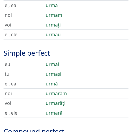
el, ea
urma
noi
urmam
voi
urmați
ei, ele
urmau
Simple perfect
eu
urmai
tu
urmași
el, ea
urmă
noi
urmarăm
voi
urmarăți
ei, ele
urmară
Compound perfect