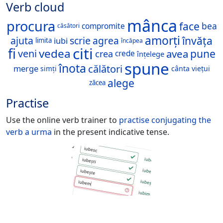
Verb cloud
mânca
procura
face
bea
compromite
căsători
amorți
învăța
ajuta
scrie
agrea
iubi
limita
încăpea
citi
fi
vedea
pune
avea
veni
crea
crede
înțelege
spune
înota
călători
merge
cânta
viețui
simți
alege
zăcea
Practise
Use the online verb trainer to
practise conjugating the
verb
a urma
in the present indicative tense.