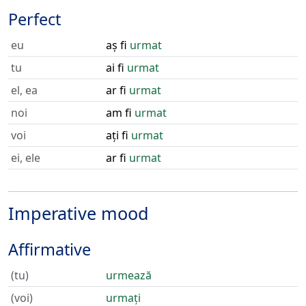
Perfect
eu
aș fi
urmat
tu
ai fi
urmat
el, ea
ar fi
urmat
noi
am fi
urmat
voi
ați fi
urmat
ei, ele
ar fi
urmat
Imperative mood
Affirmative
(tu)
urmează
(voi)
urmați