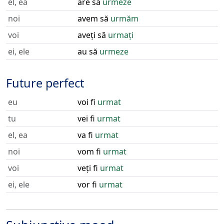
el, ea
are să
urmeze
noi
avem să
urmăm
voi
aveți să
urmați
ei, ele
au să
urmeze
Future perfect
eu
voi fi
urmat
tu
vei fi
urmat
el, ea
va fi
urmat
noi
vom fi
urmat
voi
veți fi
urmat
ei, ele
vor fi
urmat