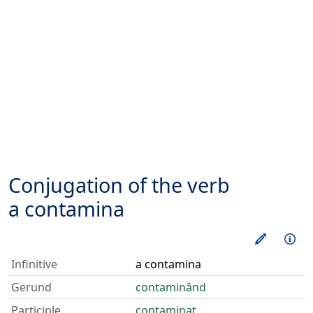
Conjugation of the verb
a contamina
Train thi
Inf
Infinitive
a contamina
Gerund
contaminând
Participle
contaminat