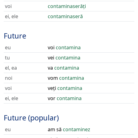
voi
contaminaserăți
ei, ele
contaminaseră
Future
eu
voi
contamina
tu
vei
contamina
el, ea
va
contamina
noi
vom
contamina
voi
veți
contamina
ei, ele
vor
contamina
Future (popular)
eu
am să
contaminez