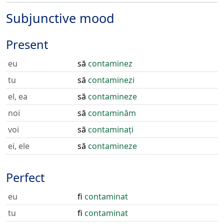
Subjunctive mood
Present
eu
să
contaminez
tu
să
contaminezi
el, ea
să
contamineze
noi
să
contaminăm
voi
să
contaminați
ei, ele
să
contamineze
Perfect
eu
fi
contaminat
tu
fi
contaminat