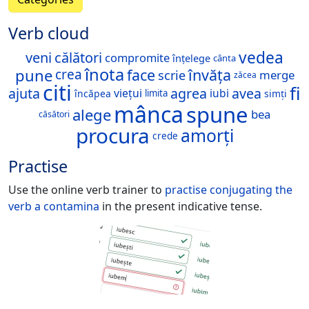
Verb cloud
vedea
veni
călători
compromite
înțelege
cânta
înota
pune
face
învăța
crea
scrie
merge
zăcea
citi
fi
ajuta
agrea
avea
viețui
iubi
încăpea
limita
simți
mânca
spune
alege
bea
căsători
procura
amorți
crede
Practise
Use the online verb trainer to
practise conjugating the
verb
a contamina
in the present indicative tense.