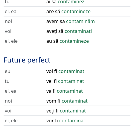
tu
ai să
contaminezi
el, ea
are să
contamineze
noi
avem să
contaminăm
voi
aveți să
contaminați
ei, ele
au să
contamineze
Future perfect
eu
voi fi
contaminat
tu
vei fi
contaminat
el, ea
va fi
contaminat
noi
vom fi
contaminat
voi
veți fi
contaminat
ei, ele
vor fi
contaminat