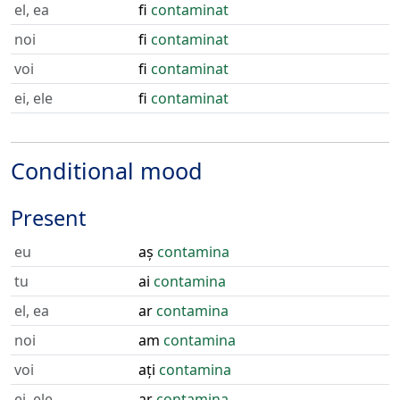
el, ea
fi
contaminat
noi
fi
contaminat
voi
fi
contaminat
ei, ele
fi
contaminat
Conditional mood
Present
eu
aș
contamina
tu
ai
contamina
el, ea
ar
contamina
noi
am
contamina
voi
ați
contamina
ei, ele
ar
contamina