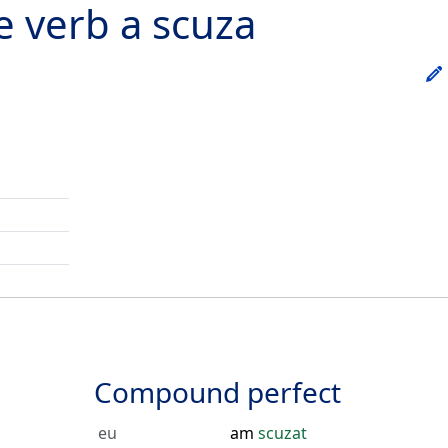
he verb
a scuza
Compound perfect
eu
am
scuzat