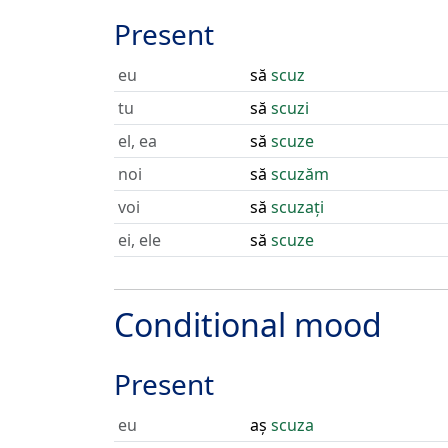
Present
eu
să
scuz
tu
să
scuzi
el, ea
să
scuze
noi
să
scuzăm
voi
să
scuzați
ei, ele
să
scuze
Conditional mood
Present
eu
aș
scuza