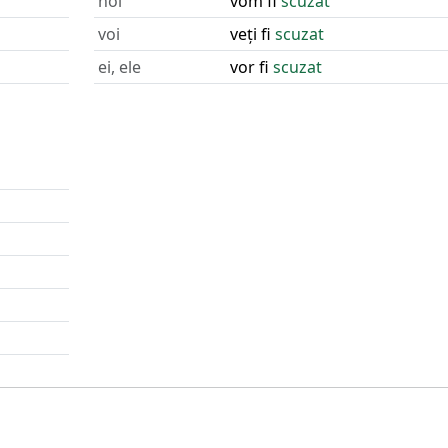
noi
vom fi
scuzat
voi
veți fi
scuzat
ei, ele
vor fi
scuzat