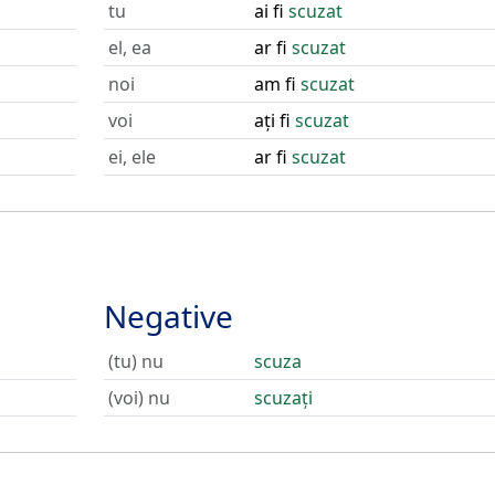
tu
ai fi
scuzat
el, ea
ar fi
scuzat
noi
am fi
scuzat
voi
ați fi
scuzat
ei, ele
ar fi
scuzat
Negative
(tu) nu
scuza
(voi) nu
scuzați