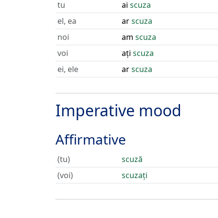
tu
ai
scuza
el, ea
ar
scuza
noi
am
scuza
voi
ați
scuza
ei, ele
ar
scuza
Imperative mood
Affirmative
(tu)
scuză
(voi)
scuzați