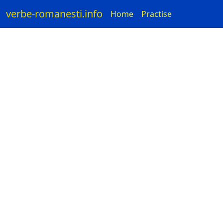
verbe-romanesti.info
Home
Practise