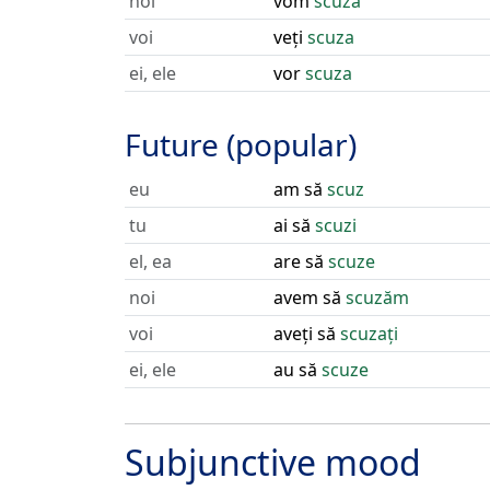
noi
vom
scuza
voi
veți
scuza
ei, ele
vor
scuza
Future (popular)
eu
am să
scuz
tu
ai să
scuzi
el, ea
are să
scuze
noi
avem să
scuzăm
voi
aveți să
scuzați
ei, ele
au să
scuze
Subjunctive mood