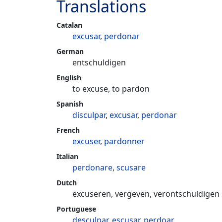
Translations
Catalan
excusar
,
perdonar
German
entschuldigen
English
to excuse, to pardon
Spanish
disculpar
,
excusar
,
perdonar
French
excuser
,
pardonner
Italian
perdonare
,
scusare
Dutch
excuseren, vergeven, verontschuldigen
Portuguese
desculpar
,
escusar
,
perdoar