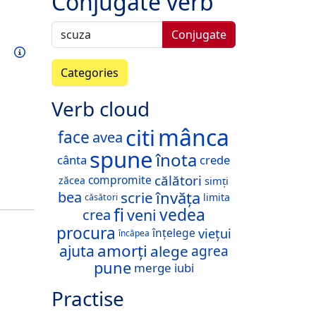
Conjugate verb
Conjugate
Train this verb
Info
Categories
Verb cloud
mânca
citi
face
avea
spune
înota
cânta
crede
călători
compromite
simți
zăcea
învăța
bea
scrie
limita
căsători
fi
vedea
veni
crea
procura
viețui
înțelege
încăpea
amorți
ajuta
alege
agrea
pune
merge
iubi
Practise