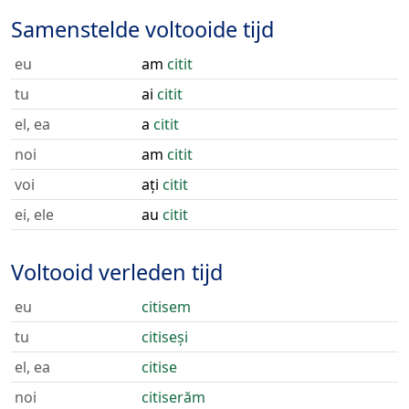
Samenstelde voltooide tijd
eu
am
citit
tu
ai
citit
el, ea
a
citit
noi
am
citit
voi
ați
citit
ei, ele
au
citit
Voltooid verleden tijd
eu
citisem
tu
citiseși
el, ea
citise
noi
citiserăm