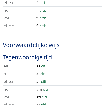
el, ea
fi
citit
noi
fi
citit
voi
fi
citit
ei, ele
fi
citit
Voorwaardelijke wijs
Tegenwoordige tijd
eu
aș
citi
tu
ai
citi
el, ea
ar
citi
noi
am
citi
voi
ați
citi
ei, ele
ar
citi