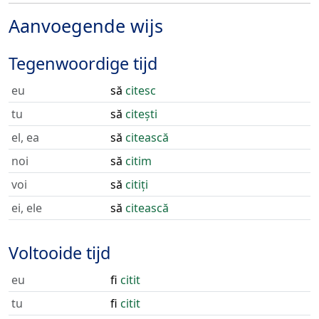
Aanvoegende wijs
Tegenwoordige tijd
eu
să
citesc
tu
să
citești
el, ea
să
citească
noi
să
citim
voi
să
citiți
ei, ele
să
citească
Voltooide tijd
eu
fi
citit
tu
fi
citit