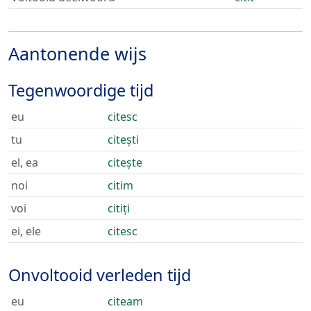
Aantonende wijs
Tegenwoordige tijd
eu
citesc
tu
citești
el, ea
citește
noi
citim
voi
citiți
ei, ele
citesc
Onvoltooid verleden tijd
eu
citeam