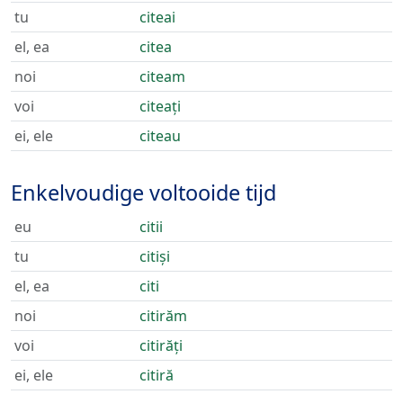
tu
citeai
el, ea
citea
noi
citeam
voi
citeați
ei, ele
citeau
Enkelvoudige voltooide tijd
eu
citii
tu
citiși
el, ea
citi
noi
citirăm
voi
citirăți
ei, ele
citiră