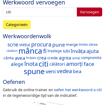
Werkwoord vervoegen
Vervoegen
Categorieën
Werkwoordenwolk
procura
pune
scrie
viețui
merge
limita
zăcea
mânca
fi
învăța
ajuta
înțelege
iubi
căsători
avea
crea
agrea
cânta
crede
compromite
simți
încăpea
citi
înota
amorți
face
alege
călători
spune
vedea
veni
bea
Oefenen
Gebruik de online trainer en
oefen het werkwoord
a citi
in de tegenwoordige tijd van de indicatief.