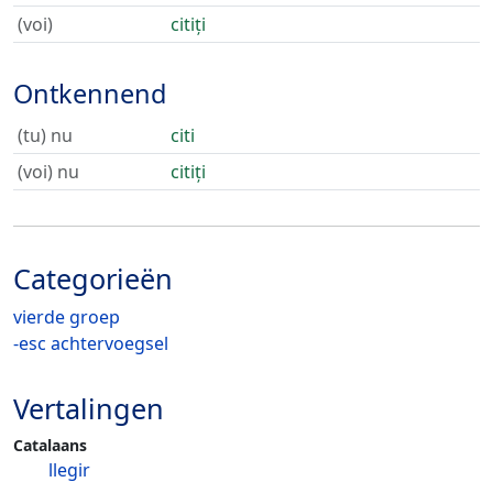
(voi)
citiți
Ontkennend
(tu) nu
citi
(voi) nu
citiți
Categorieën
vierde groep
-esc achtervoegsel
Vertalingen
Catalaans
llegir