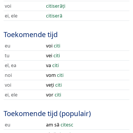
voi
citiserăți
ei, ele
citiseră
Toekomende tijd
eu
voi
citi
tu
vei
citi
el, ea
va
citi
noi
vom
citi
voi
veți
citi
ei, ele
vor
citi
Toekomende tijd (populair)
eu
am să
citesc