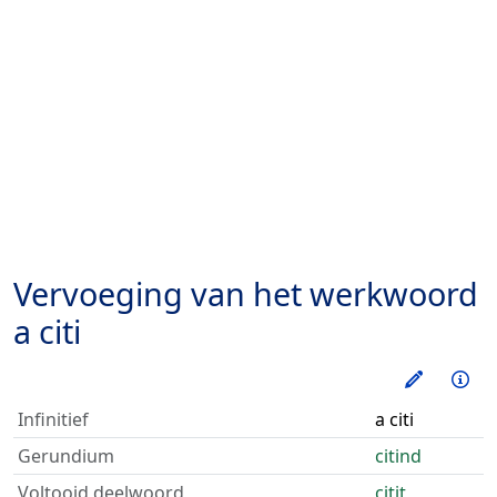
Vervoeging van het werkwoord
a citi
Oefen d
Inf
Infinitief
a citi
Gerundium
citind
Voltooid deelwoord
citit