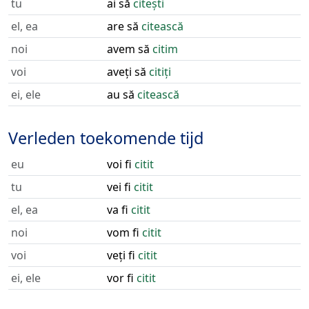
tu
ai să
citești
el, ea
are să
citească
noi
avem să
citim
voi
aveți să
citiți
ei, ele
au să
citească
Verleden toekomende tijd
eu
voi fi
citit
tu
vei fi
citit
el, ea
va fi
citit
noi
vom fi
citit
voi
veți fi
citit
ei, ele
vor fi
citit