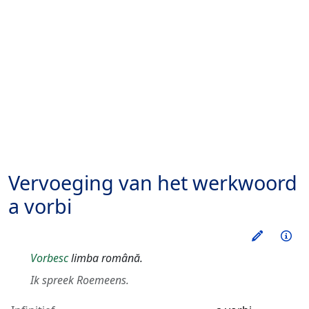
Vervoeging van het werkwoord
a vorbi
Oefen d
Inf
Vorbesc
limba română.
Ik spreek Roemeens.