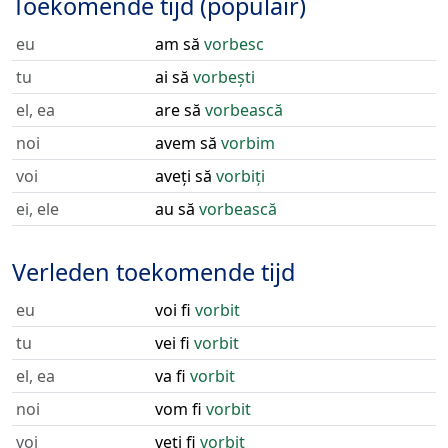
Toekomende tijd (populair)
eu
am să
vorbesc
tu
ai să
vorbești
el, ea
are să
vorbească
noi
avem să
vorbim
voi
aveți să
vorbiți
ei, ele
au să
vorbească
Verleden toekomende tijd
eu
voi fi
vorbit
tu
vei fi
vorbit
el, ea
va fi
vorbit
noi
vom fi
vorbit
voi
veți fi
vorbit