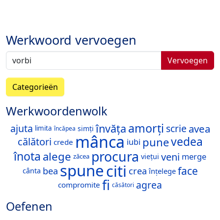
Werkwoord vervoegen
Vervoegen
Categorieën
Werkwoordenwolk
amorți
învăța
avea
ajuta
scrie
simți
limita
încăpea
mânca
vedea
pune
călători
iubi
crede
procura
înota
alege
veni
merge
viețui
zăcea
spune
citi
face
bea
crea
cânta
înțelege
fi
agrea
compromite
căsători
Oefenen