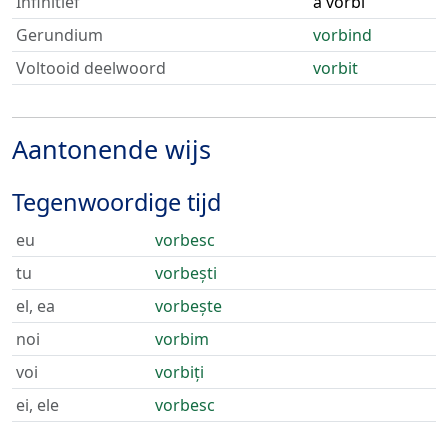
Infinitief
a vorbi
Gerundium
vorbind
Voltooid deelwoord
vorbit
Aantonende wijs
Tegenwoordige tijd
eu
vorbesc
tu
vorbești
el, ea
vorbește
noi
vorbim
voi
vorbiți
ei, ele
vorbesc