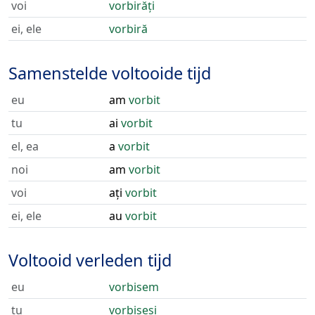
voi
vorbirăți
ei, ele
vorbiră
Samenstelde voltooide tijd
eu
am
vorbit
tu
ai
vorbit
el, ea
a
vorbit
noi
am
vorbit
voi
ați
vorbit
ei, ele
au
vorbit
Voltooid verleden tijd
eu
vorbisem
tu
vorbiseși