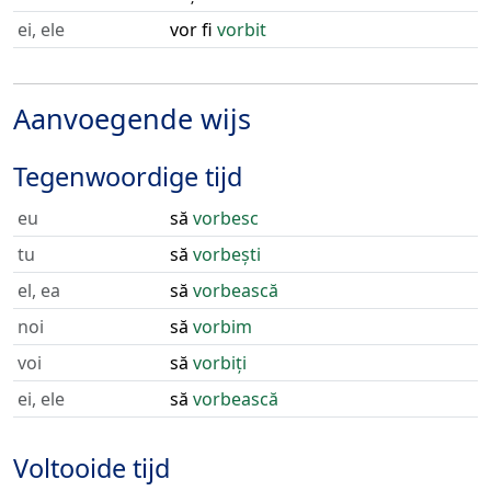
ei, ele
vor fi
vorbit
Aanvoegende wijs
Tegenwoordige tijd
eu
să
vorbesc
tu
să
vorbești
el, ea
să
vorbească
noi
să
vorbim
voi
să
vorbiți
ei, ele
să
vorbească
Voltooide tijd