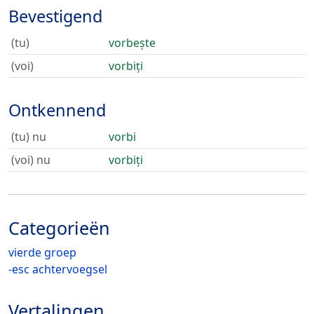
Bevestigend
(tu)
vorbește
(voi)
vorbiți
Ontkennend
(tu) nu
vorbi
(voi) nu
vorbiți
Categorieën
vierde groep
-esc achtervoegsel
Vertalingen