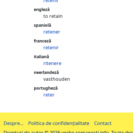
retenir
engleză
to retain
spaniolă
retener
franceză
retenir
italiană
ritenere
neerlandeză
vasthouden
portugheză
reter
Despre...
Politica de confidențialitate
Contact
Drepturi de autor © 2026 verbe-romanesti.info. Toate drep