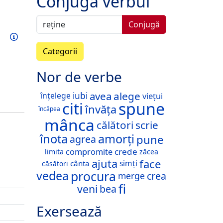
Conjugă verbul
Conjugă
Exersează acest verb
Informații
Categorii
Nor de verbe
avea
alege
viețui
înțelege
iubi
spune
citi
învăța
încăpea
mânca
călători
scrie
înota
amorți
pune
agrea
crede
compromite
limita
zăcea
face
ajuta
simți
cânta
căsători
procura
vedea
crea
merge
fi
veni
bea
Exersează