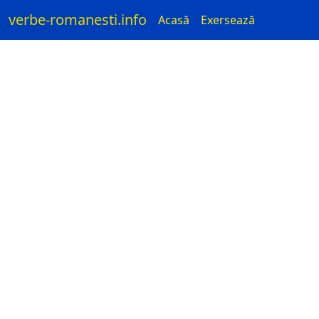
verbe-romanesti.info
Acasă
Exersează