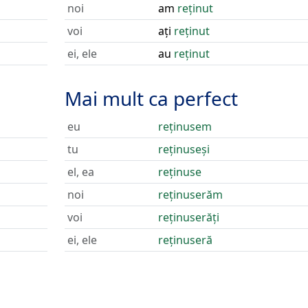
noi
am
reținut
voi
ați
reținut
ei, ele
au
reținut
Mai mult ca perfect
eu
reținusem
tu
reținuseși
el, ea
reținuse
noi
reținuserăm
voi
reținuserăți
ei, ele
reținuseră