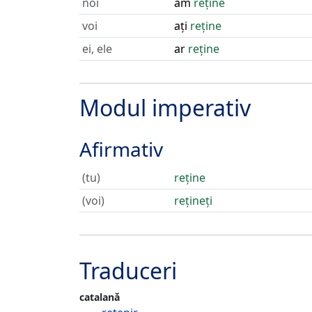
noi
am
reține
voi
ați
reține
ei, ele
ar
reține
Modul imperativ
Afirmativ
(tu)
reține
(voi)
rețineți
Traduceri
catalană