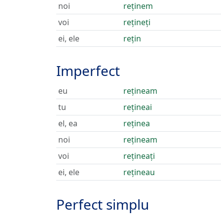
noi
reținem
voi
rețineți
ei, ele
rețin
Imperfect
eu
rețineam
tu
rețineai
el, ea
reținea
noi
rețineam
voi
rețineați
ei, ele
rețineau
Perfect simplu