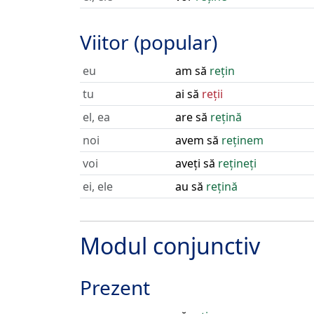
Viitor (popular)
eu
am să
rețin
tu
ai să
reții
el, ea
are să
rețină
noi
avem să
reținem
voi
aveți să
rețineți
ei, ele
au să
rețină
Modul conjunctiv
Prezent