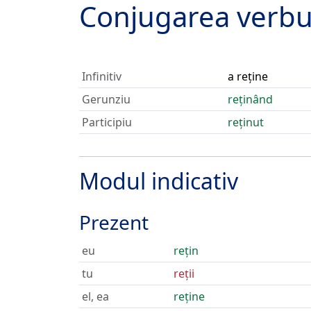
Conjugarea verbu
Infinitiv
a reține
Gerunziu
reținând
Participiu
reținut
Modul indicativ
Prezent
eu
rețin
tu
reții
el, ea
reține