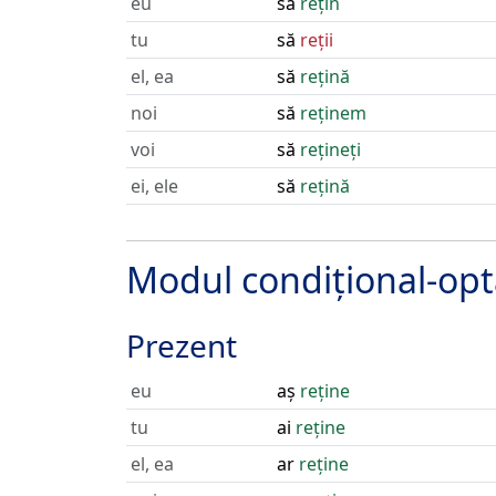
eu
să
rețin
tu
să
reții
el, ea
să
rețină
noi
să
reținem
voi
să
rețineți
ei, ele
să
rețină
Modul condițional-opt
Prezent
eu
aș
reține
tu
ai
reține
el, ea
ar
reține