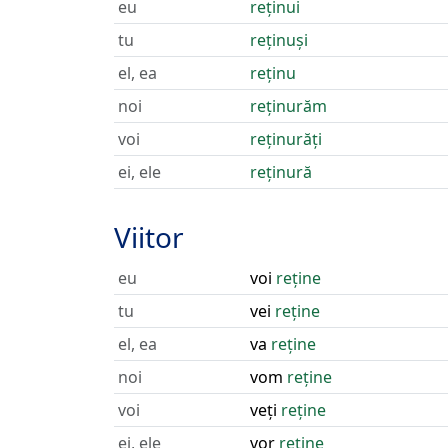
eu
reținui
tu
reținuși
el, ea
reținu
noi
reținurăm
voi
reținurăți
ei, ele
reținură
Viitor
eu
voi
reține
tu
vei
reține
el, ea
va
reține
noi
vom
reține
voi
veți
reține
ei, ele
vor
reține