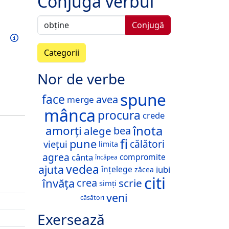
Conjugă verbul
Conjugă
Exersează acest verb
Informații
Categorii
Nor de verbe
spune
face
avea
merge
mânca
procura
crede
înota
amorți
alege
bea
fi
pune
călători
viețui
limita
agrea
cânta
compromite
încăpea
vedea
ajuta
iubi
înțelege
zăcea
citi
învăța
crea
scrie
simți
veni
căsători
Exersează