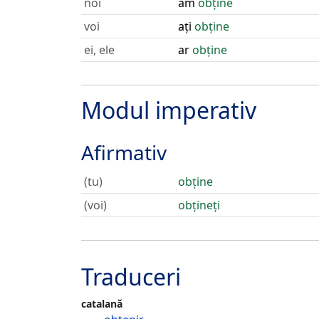
noi
am
obține
voi
ați
obține
ei, ele
ar
obține
Modul imperativ
Afirmativ
(tu)
obține
(voi)
obțineți
Traduceri
catalană