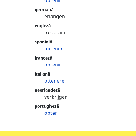
obtenir
germană
erlangen
engleză
to obtain
spaniolă
obtener
franceză
obtenir
italiană
ottenere
neerlandeză
verkrijgen
portugheză
obter