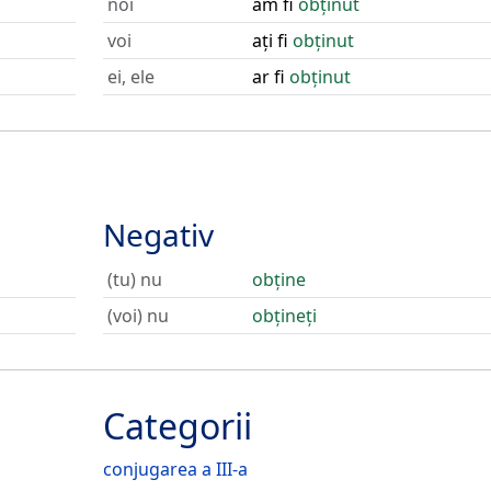
noi
am fi
obținut
voi
ați fi
obținut
ei, ele
ar fi
obținut
Negativ
(tu) nu
obține
(voi) nu
obțineți
Categorii
conjugarea a III-a