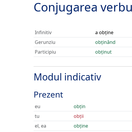
Conjugarea verbu
Infinitiv
a obține
Gerunziu
obținând
Participiu
obținut
Modul indicativ
Prezent
eu
obțin
tu
obții
el, ea
obține