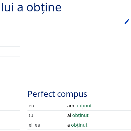
lui
a obține
Perfect compus
eu
am
obținut
tu
ai
obținut
el, ea
a
obținut