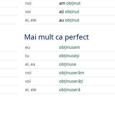
noi
am
obținut
voi
ați
obținut
ei, ele
au
obținut
Mai mult ca perfect
eu
obținusem
tu
obținuseși
el, ea
obținuse
noi
obținuserăm
voi
obținuserăți
ei, ele
obținuseră