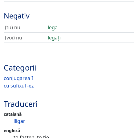
Negativ
(tu) nu
lega
(voi) nu
legați
Categorii
conjugarea I
cu sufixul -ez
Traduceri
catalană
lligar
engleză
to fasten, to tie