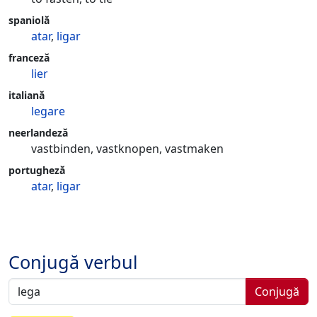
spaniolă
atar
,
ligar
franceză
lier
italiană
legare
neerlandeză
vastbinden, vastknopen, vastmaken
portugheză
atar
,
ligar
Conjugă verbul
Conjugă