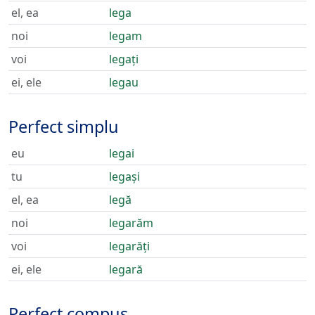
el, ea
lega
noi
legam
voi
legați
ei, ele
legau
Perfect simplu
eu
legai
tu
legași
el, ea
legă
noi
legarăm
voi
legarăți
ei, ele
legară
Perfect compus