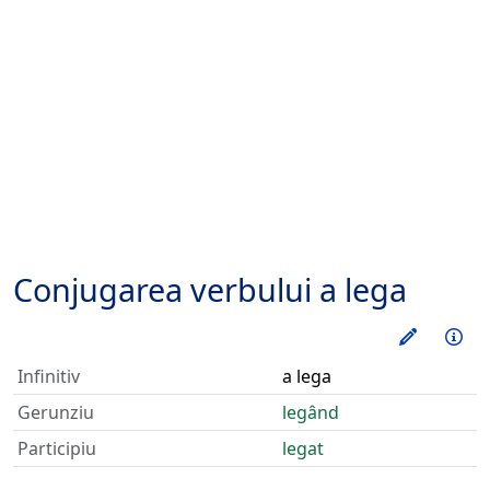
Conjugarea verbului
a lega
Exerseaz
Inf
Infinitiv
a lega
Gerunziu
legând
Participiu
legat