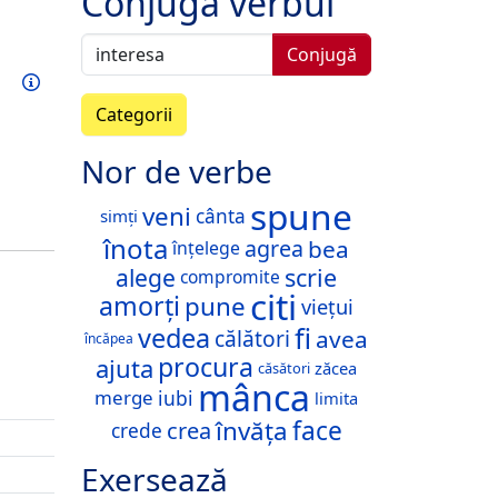
Conjugă verbul
Conjugă
Exersează acest verb
Informații
Categorii
Nor de verbe
spune
veni
cânta
simți
înota
bea
agrea
înțelege
alege
scrie
compromite
citi
amorți
pune
viețui
fi
vedea
avea
călători
încăpea
procura
ajuta
zăcea
căsători
mânca
iubi
merge
limita
învăța
face
crea
crede
Exersează