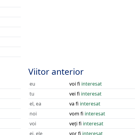
Viitor anterior
eu
voi fi
interesat
tu
vei fi
interesat
el, ea
va fi
interesat
noi
vom fi
interesat
voi
veți fi
interesat
ei, ele
vor fi
interesat