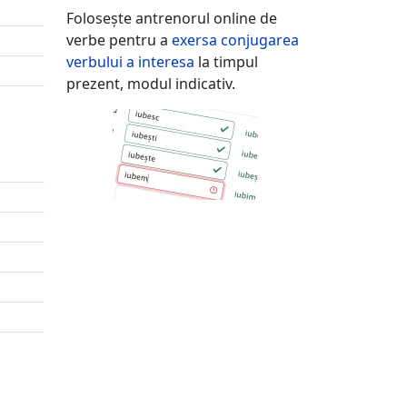
Folosește antrenorul online de
verbe pentru a
exersa conjugarea
verbului
a interesa
la timpul
prezent, modul indicativ.