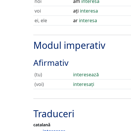
noi
am
interesa
voi
ați
interesa
ei, ele
ar
interesa
Modul imperativ
Afirmativ
(tu)
interesează
(voi)
interesați
Traduceri
catalană