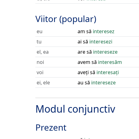
Viitor (popular)
eu
am să
interesez
tu
ai să
interesezi
el, ea
are să
intereseze
noi
avem să
interesăm
voi
aveți să
interesați
ei, ele
au să
intereseze
Modul conjunctiv
Prezent