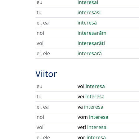
eu
interesai
tu
interesași
el, ea
interesă
noi
interesarăm
voi
interesarăți
ei, ele
interesară
Viitor
eu
voi
interesa
tu
vei
interesa
el, ea
va
interesa
noi
vom
interesa
voi
veți
interesa
ei, ele
vor
interesa