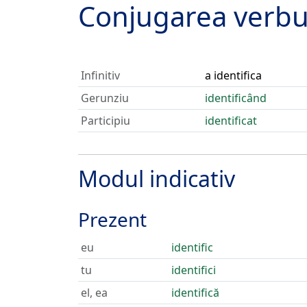
Conjugarea verbu
Infinitiv
a identifica
Gerunziu
identificând
Participiu
identificat
Modul indicativ
Prezent
eu
identific
tu
identifici
el, ea
identifică