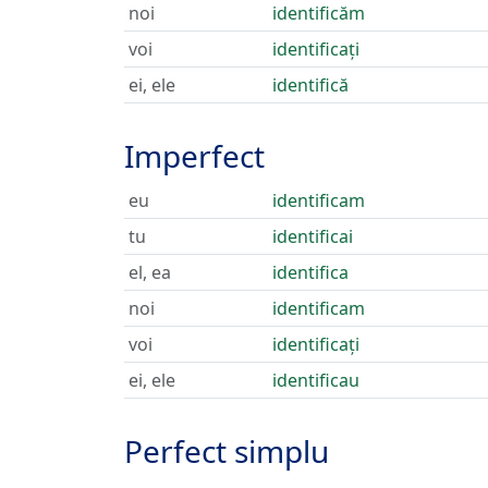
noi
identificăm
voi
identificați
ei, ele
identifică
Imperfect
eu
identificam
tu
identificai
el, ea
identifica
noi
identificam
voi
identificați
ei, ele
identificau
Perfect simplu