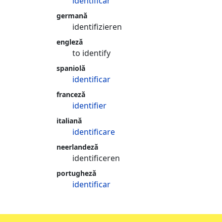
identificar
germană
identifizieren
engleză
to identify
spaniolă
identificar
franceză
identifier
italiană
identificare
neerlandeză
identificeren
portugheză
identificar