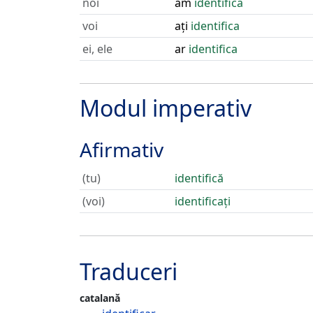
noi
am
identifica
voi
ați
identifica
ei, ele
ar
identifica
Modul imperativ
Afirmativ
(tu)
identifică
(voi)
identificați
Traduceri
catalană