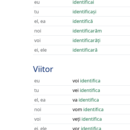
eu
identificai
tu
identificași
el, ea
identifică
noi
identificarăm
voi
identificarăți
ei, ele
identificară
Viitor
eu
voi
identifica
tu
vei
identifica
el, ea
va
identifica
noi
vom
identifica
voi
veți
identifica
ei, ele
vor
identifica