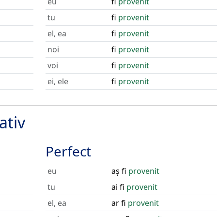
eu
fi
provenit
tu
fi
provenit
el, ea
fi
provenit
noi
fi
provenit
voi
fi
provenit
ei, ele
fi
provenit
ativ
Perfect
eu
aș fi
provenit
tu
ai fi
provenit
el, ea
ar fi
provenit