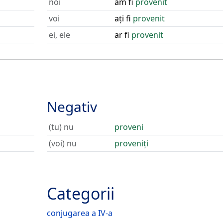
noi
am fi
provenit
voi
ați fi
provenit
ei, ele
ar fi
provenit
Negativ
(tu) nu
proveni
(voi) nu
proveniți
Categorii
conjugarea a IV-a