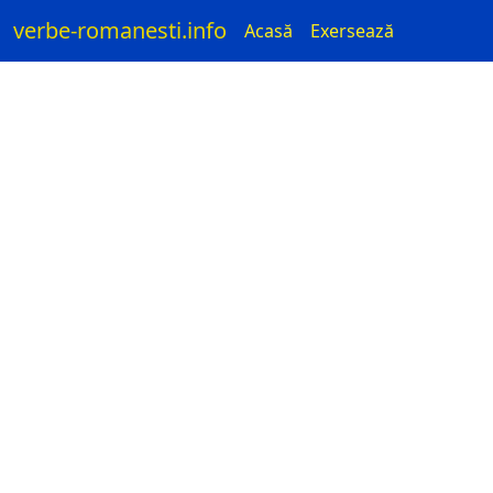
verbe-romanesti.info
Acasă
Exersează