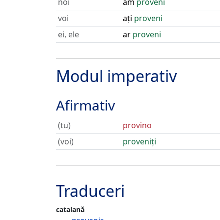
noi
am
proveni
voi
ați
proveni
ei, ele
ar
proveni
Modul imperativ
Afirmativ
(tu)
provino
(voi)
proveniți
Traduceri
catalană