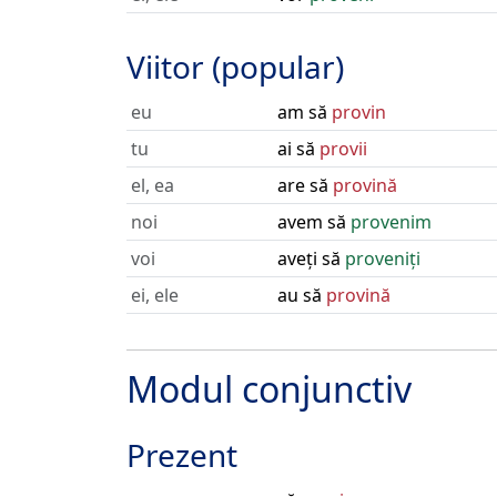
Viitor (popular)
eu
am să
provin
tu
ai să
provii
el, ea
are să
provină
noi
avem să
provenim
voi
aveți să
proveniți
ei, ele
au să
provină
Modul conjunctiv
Prezent