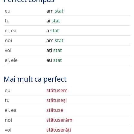
eu
am
stat
tu
ai
stat
el, ea
a
stat
noi
am
stat
voi
ați
stat
ei, ele
au
stat
Mai mult ca perfect
eu
stătusem
tu
stătuseși
el, ea
stătuse
noi
stătuserăm
voi
stătuserăți