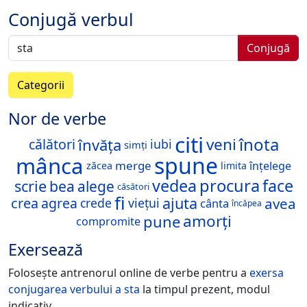
Conjugă verbul
Conjugă
Categorii
Nor de verbe
citi
înota
veni
învăța
călători
iubi
simți
spune
mânca
merge
înțelege
zăcea
limita
vedea
procura
face
scrie
bea
alege
căsători
fi
ajuta
avea
crea
agrea
crede
viețui
cânta
încăpea
amorți
pune
compromite
Exersează
Folosește antrenorul online de verbe pentru a
exersa
conjugarea verbului
a sta
la timpul prezent, modul
indicativ.