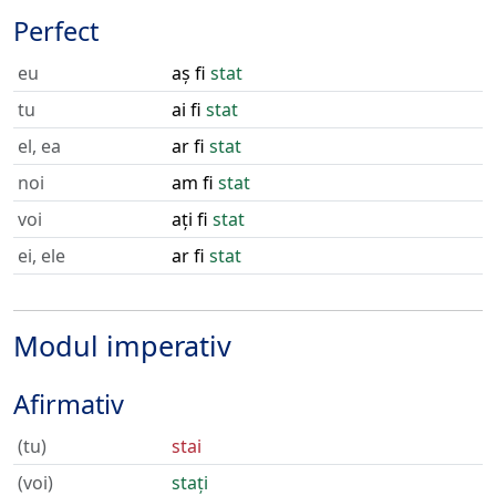
Perfect
eu
aș fi
stat
tu
ai fi
stat
el, ea
ar fi
stat
noi
am fi
stat
voi
ați fi
stat
ei, ele
ar fi
stat
Modul imperativ
Afirmativ
(tu)
stai
(voi)
stați