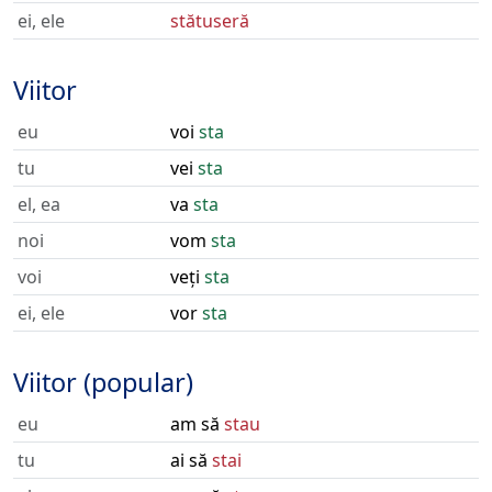
ei, ele
stătuseră
Viitor
eu
voi
sta
tu
vei
sta
el, ea
va
sta
noi
vom
sta
voi
veți
sta
ei, ele
vor
sta
Viitor (popular)
eu
am să
stau
tu
ai să
stai