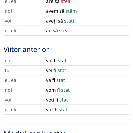
el, ea
are să
stea
noi
avem să
stăm
voi
aveți să
stați
ei, ele
au să
stea
Viitor anterior
eu
voi fi
stat
tu
vei fi
stat
el, ea
va fi
stat
noi
vom fi
stat
voi
veți fi
stat
ei, ele
vor fi
stat