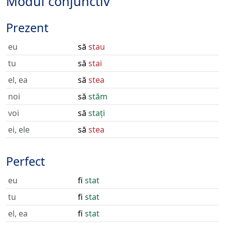
Modul conjunctiv
Prezent
eu
să
stau
tu
să
stai
el, ea
să
stea
noi
să
stăm
voi
să
stați
ei, ele
să
stea
Perfect
eu
fi
stat
tu
fi
stat
el, ea
fi
stat