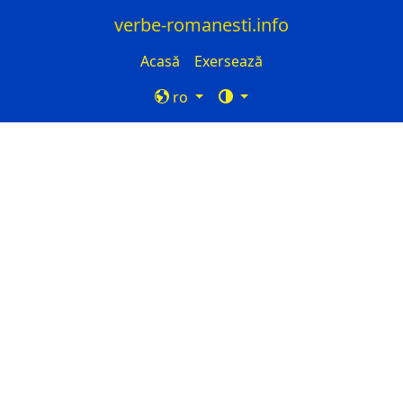
verbe-romanesti.info
Acasă
Exersează
ro