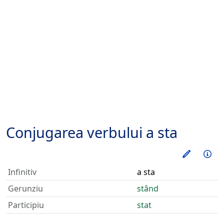
Conjugarea verbului
a sta
Exerseaz
Inf
Infinitiv
a sta
Gerunziu
stând
Participiu
stat