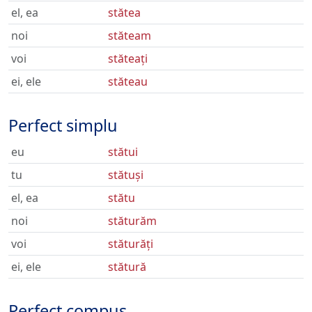
el, ea
stătea
noi
stăteam
voi
stăteați
ei, ele
stăteau
Perfect simplu
eu
stătui
tu
stătuși
el, ea
stătu
noi
stăturăm
voi
stăturăți
ei, ele
stătură
Perfect compus