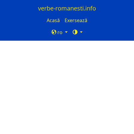
verbe-romanesti.info
Acasă
Exersează
ro