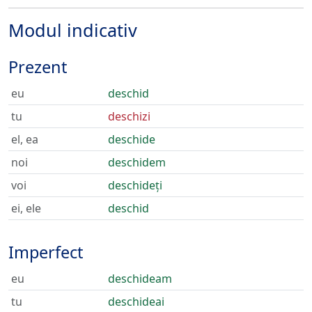
Modul indicativ
Prezent
eu
deschid
tu
deschizi
el, ea
deschide
noi
deschidem
voi
deschideți
ei, ele
deschid
Imperfect
eu
deschideam
tu
deschideai