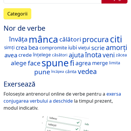
Categorii
Nor de verbe
mânca
citi
procura
învăța
călători
amorți
scrie
crea
bea
viețui
simți
iubi
compromite
înota
ajuta
veni
avea
crede
înțelege
zăcea
căsători
spune
fi
face
alege
agrea
merge
limita
vedea
pune
cânta
încăpea
Exersează
Folosește antrenorul online de verbe pentru a
exersa
conjugarea verbului
a deschide
la timpul prezent,
modul indicativ.