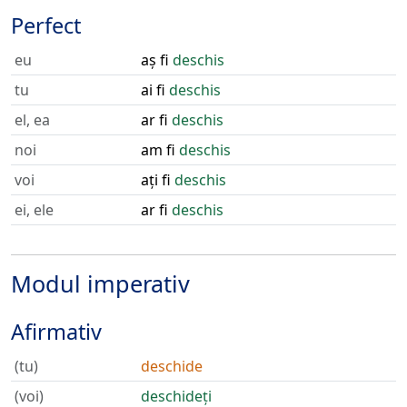
Perfect
eu
aș fi
deschis
tu
ai fi
deschis
el, ea
ar fi
deschis
noi
am fi
deschis
voi
ați fi
deschis
ei, ele
ar fi
deschis
Modul imperativ
Afirmativ
(tu)
deschide
(voi)
deschideți