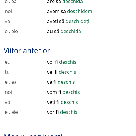
el, ea
are să
deschidă
noi
avem să
deschidem
voi
aveți să
deschideți
ei, ele
au să
deschidă
Viitor anterior
eu
voi fi
deschis
tu
vei fi
deschis
el, ea
va fi
deschis
noi
vom fi
deschis
voi
veți fi
deschis
ei, ele
vor fi
deschis