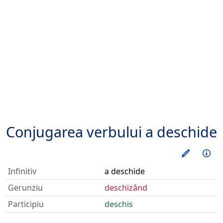
Conjugarea verbului
a deschide
Exerseaz
Inf
Infinitiv
a deschide
Gerunziu
deschizând
Participiu
deschis