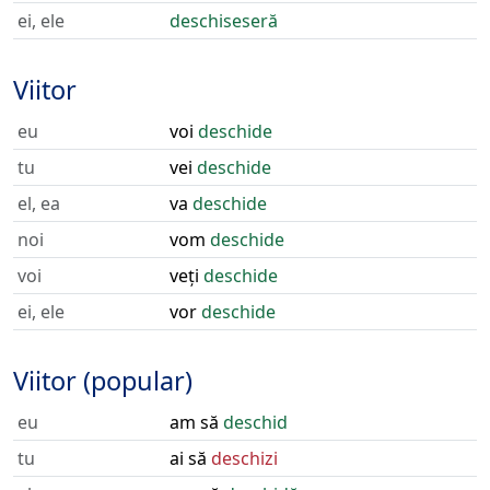
ei, ele
deschiseseră
Viitor
eu
voi
deschide
tu
vei
deschide
el, ea
va
deschide
noi
vom
deschide
voi
veți
deschide
ei, ele
vor
deschide
Viitor (popular)
eu
am să
deschid
tu
ai să
deschizi