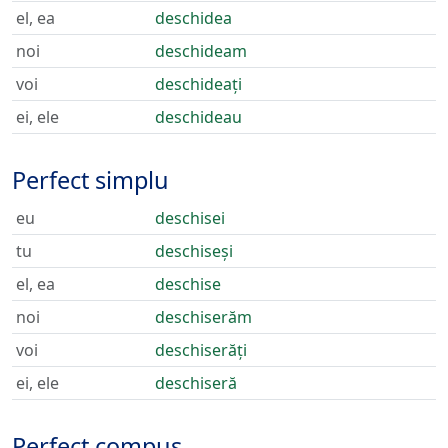
el, ea
deschidea
noi
deschideam
voi
deschideați
ei, ele
deschideau
Perfect simplu
eu
deschisei
tu
deschiseși
el, ea
deschise
noi
deschiserăm
voi
deschiserăți
ei, ele
deschiseră
Perfect compus