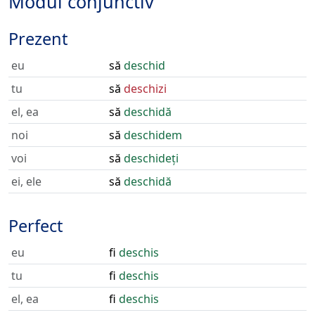
Modul conjunctiv
Prezent
eu
să
deschid
tu
să
deschizi
el, ea
să
deschidă
noi
să
deschidem
voi
să
deschideți
ei, ele
să
deschidă
Perfect
eu
fi
deschis
tu
fi
deschis
el, ea
fi
deschis