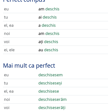
eu
am
deschis
tu
ai
deschis
el, ea
a
deschis
noi
am
deschis
voi
ați
deschis
ei, ele
au
deschis
Mai mult ca perfect
eu
deschisesem
tu
deschiseseși
el, ea
deschisese
noi
deschiseserăm
voi
deschiseserăți