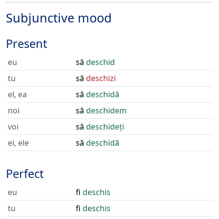
Subjunctive mood
Present
eu
să
deschid
tu
să
deschizi
el, ea
să
deschidă
noi
să
deschidem
voi
să
deschideți
ei, ele
să
deschidă
Perfect
eu
fi
deschis
tu
fi
deschis