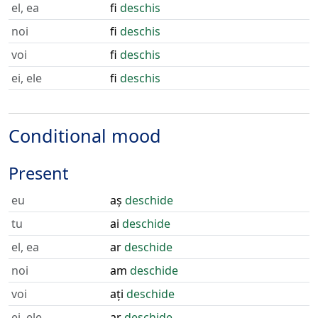
el, ea
fi
deschis
noi
fi
deschis
voi
fi
deschis
ei, ele
fi
deschis
Conditional mood
Present
eu
aș
deschide
tu
ai
deschide
el, ea
ar
deschide
noi
am
deschide
voi
ați
deschide
ei, ele
ar
deschide