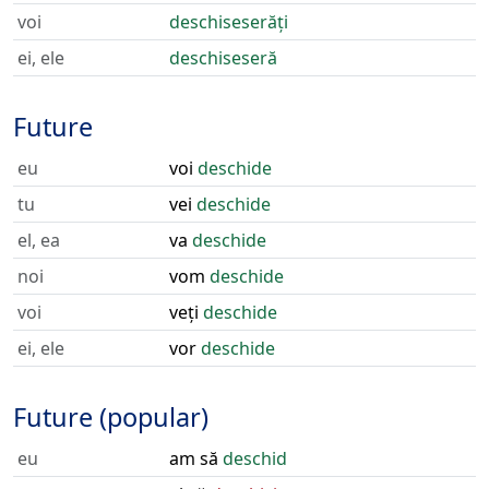
voi
deschiseserăți
ei, ele
deschiseseră
Future
eu
voi
deschide
tu
vei
deschide
el, ea
va
deschide
noi
vom
deschide
voi
veți
deschide
ei, ele
vor
deschide
Future (popular)
eu
am să
deschid