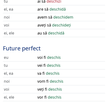
tu
ai să
deschizi
el, ea
are să
deschidă
noi
avem să
deschidem
voi
aveți să
deschideți
ei, ele
au să
deschidă
Future perfect
eu
voi fi
deschis
tu
vei fi
deschis
el, ea
va fi
deschis
noi
vom fi
deschis
voi
veți fi
deschis
ei, ele
vor fi
deschis