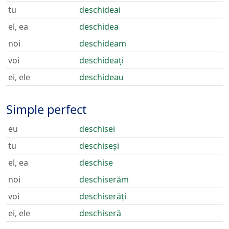
tu
deschideai
el, ea
deschidea
noi
deschideam
voi
deschideați
ei, ele
deschideau
Simple perfect
eu
deschisei
tu
deschiseși
el, ea
deschise
noi
deschiserăm
voi
deschiserăți
ei, ele
deschiseră