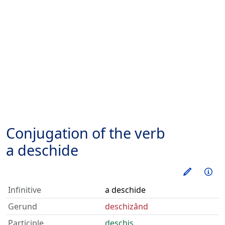
Conjugation of the verb
a deschide
Train thi
Inf
Infinitive
a deschide
Gerund
deschizând
Participle
deschis