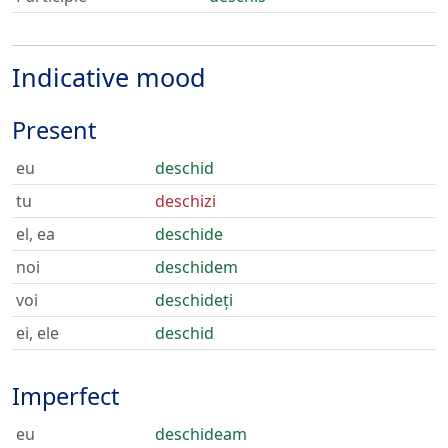
Indicative mood
Present
eu
deschid
tu
deschizi
el, ea
deschide
noi
deschidem
voi
deschideți
ei, ele
deschid
Imperfect
eu
deschideam