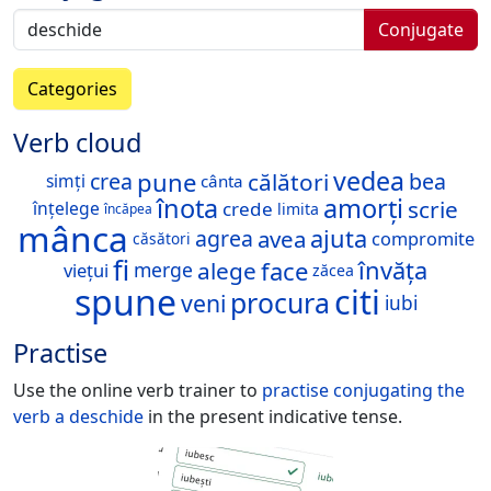
Conjugate
Categories
Verb cloud
vedea
pune
călători
crea
bea
simți
cânta
înota
amorți
scrie
înțelege
crede
limita
încăpea
mânca
ajuta
avea
agrea
compromite
căsători
fi
face
învăța
alege
merge
viețui
zăcea
spune
citi
procura
veni
iubi
Practise
Use the online verb trainer to
practise conjugating the
verb
a deschide
in the present indicative tense.