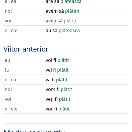
el, ea
are să
plătească
noi
avem să
plătim
voi
aveți să
plătiți
ei, ele
au să
plătească
Viitor anterior
eu
voi fi
plătit
tu
vei fi
plătit
el, ea
va fi
plătit
noi
vom fi
plătit
voi
veți fi
plătit
ei, ele
vor fi
plătit