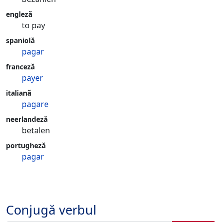
engleză
to pay
spaniolă
pagar
franceză
payer
italiană
pagare
neerlandeză
betalen
portugheză
pagar
Conjugă verbul