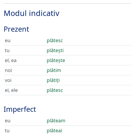
Modul indicativ
Prezent
eu
plătesc
tu
plătești
el, ea
plătește
noi
plătim
voi
plătiți
ei, ele
plătesc
Imperfect
eu
plăteam
tu
plăteai