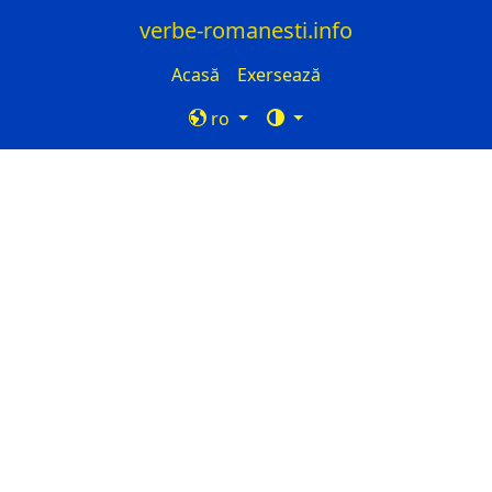
verbe-romanesti.info
Acasă
Exersează
ro