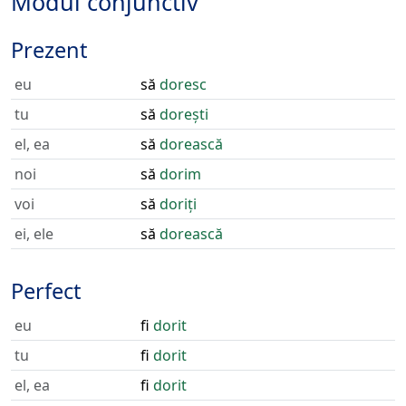
Modul conjunctiv
Prezent
eu
să
doresc
tu
să
dorești
el, ea
să
dorească
noi
să
dorim
voi
să
doriți
ei, ele
să
dorească
Perfect
eu
fi
dorit
tu
fi
dorit
el, ea
fi
dorit