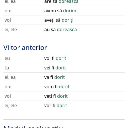
el, ea
are să
dorească
noi
avem să
dorim
voi
aveți să
doriți
ei, ele
au să
dorească
Viitor anterior
eu
voi fi
dorit
tu
vei fi
dorit
el, ea
va fi
dorit
noi
vom fi
dorit
voi
veți fi
dorit
ei, ele
vor fi
dorit