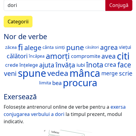
Conjugă
Categorii
Nor de verbe
fi
pune
alege
agrea
viețui
zăcea
cânta
simți
căsători
citi
amorți
avea
călători
compromite
încăpea
înota
învăța
face
ajuta
crea
iubi
crede
înțelege
spune
mânca
vedea
veni
scrie
merge
procura
bea
limita
Exersează
Folosește antrenorul online de verbe pentru a
exersa
conjugarea verbului
a dori
la timpul prezent, modul
indicativ.