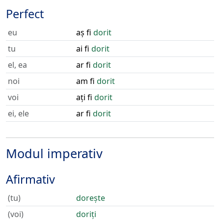
Perfect
eu
aș fi
dorit
tu
ai fi
dorit
el, ea
ar fi
dorit
noi
am fi
dorit
voi
ați fi
dorit
ei, ele
ar fi
dorit
Modul imperativ
Afirmativ
(tu)
dorește
(voi)
doriți