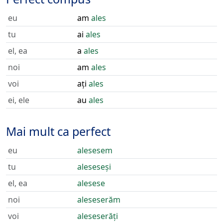
eu
am
ales
tu
ai
ales
el, ea
a
ales
noi
am
ales
voi
ați
ales
ei, ele
au
ales
Mai mult ca perfect
eu
alesesem
tu
aleseseși
el, ea
alesese
noi
aleseserăm
voi
aleseserăți