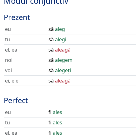
Modul conjunctiv
Prezent
eu
să
aleg
tu
să
alegi
el, ea
să
aleagă
noi
să
alegem
voi
să
alegeți
ei, ele
să
aleagă
Perfect
eu
fi
ales
tu
fi
ales
el, ea
fi
ales