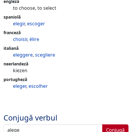
engleză
to choose, to select
spaniolă
elegir
,
escoger
franceză
choisir
,
élire
italiană
eleggere
,
scegliere
neerlandeză
kiezen
portugheză
eleger
,
escolher
Conjugă verbul
Conjugă