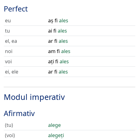
Perfect
eu
aș fi
ales
tu
ai fi
ales
el, ea
ar fi
ales
noi
am fi
ales
voi
ați fi
ales
ei, ele
ar fi
ales
Modul imperativ
Afirmativ
(tu)
alege
(voi)
alegeți