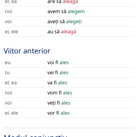
el, ea
are să
aleagă
noi
avem să
alegem
voi
aveți să
alegeți
ei, ele
au să
aleagă
Viitor anterior
eu
voi fi
ales
tu
vei fi
ales
el, ea
va fi
ales
noi
vom fi
ales
voi
veți fi
ales
ei, ele
vor fi
ales