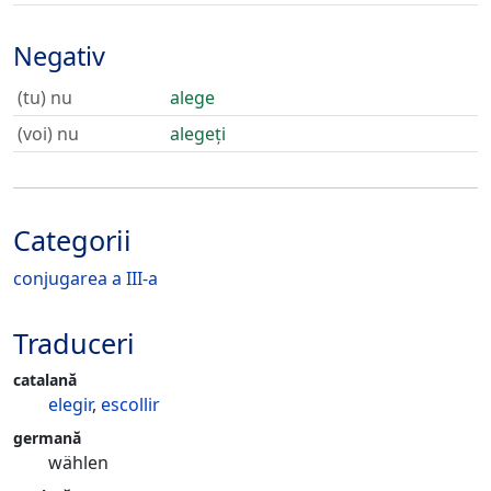
Negativ
(tu) nu
alege
(voi) nu
alegeți
Categorii
conjugarea a III-a
Traduceri
catalană
elegir
,
escollir
germană
wählen