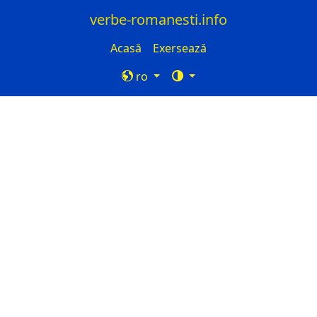
verbe-romanesti.info
Acasă
Exersează
ro