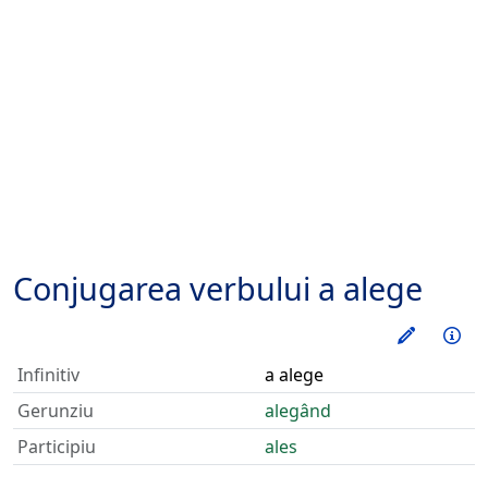
Conjugarea verbului
a alege
Exerseaz
Inf
Infinitiv
a alege
Gerunziu
alegând
Participiu
ales