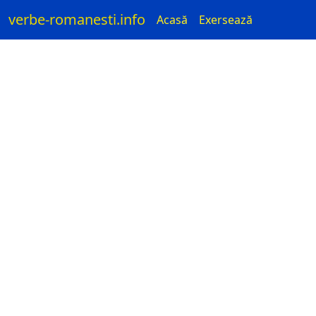
verbe-romanesti.info
Acasă
Exersează