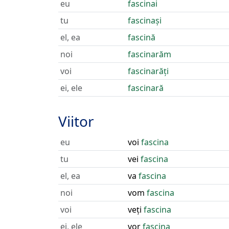
eu
fascinai
tu
fascinași
el, ea
fascină
noi
fascinarăm
voi
fascinarăți
ei, ele
fascinară
Viitor
eu
voi
fascina
tu
vei
fascina
el, ea
va
fascina
noi
vom
fascina
voi
veți
fascina
ei, ele
vor
fascina