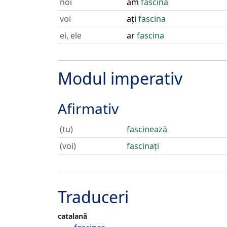
noi
am
fascina
voi
ați
fascina
ei, ele
ar
fascina
Modul imperativ
Afirmativ
(tu)
fascinează
(voi)
fascinați
Traduceri
catalană