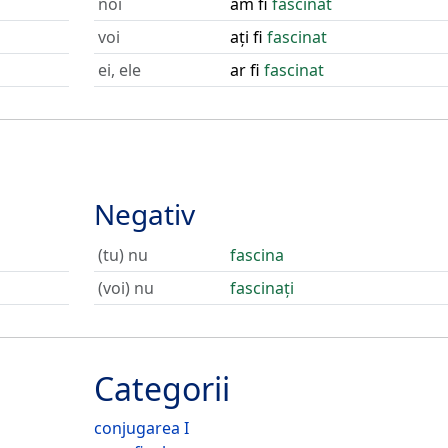
noi
am fi
fascinat
voi
ați fi
fascinat
ei, ele
ar fi
fascinat
Negativ
(tu) nu
fascina
(voi) nu
fascinați
Categorii
conjugarea I