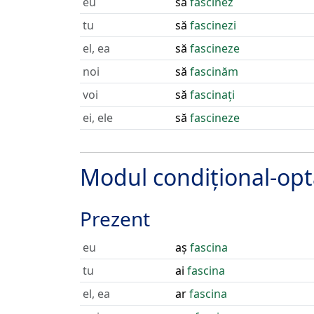
eu
să
fascinez
tu
să
fascinezi
el, ea
să
fascineze
noi
să
fascinăm
voi
să
fascinați
ei, ele
să
fascineze
Modul condițional-opt
Prezent
eu
aș
fascina
tu
ai
fascina
el, ea
ar
fascina