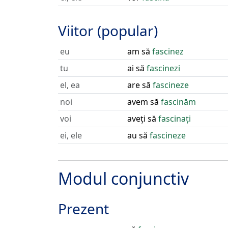
Viitor (popular)
eu
am să
fascinez
tu
ai să
fascinezi
el, ea
are să
fascineze
noi
avem să
fascinăm
voi
aveți să
fascinați
ei, ele
au să
fascineze
Modul conjunctiv
Prezent