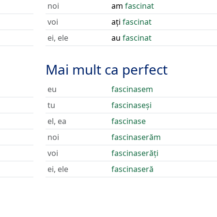
noi
am
fascinat
voi
ați
fascinat
ei, ele
au
fascinat
Mai mult ca perfect
eu
fascinasem
tu
fascinaseși
el, ea
fascinase
noi
fascinaserăm
voi
fascinaserăți
ei, ele
fascinaseră