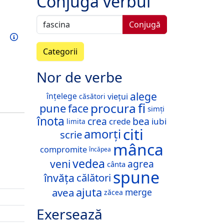
Conjugă verbul
Conjugă
Exersează acest verb
Informații
Categorii
Nor de verbe
alege
înțelege
viețui
căsători
fi
procura
pune
face
simți
înota
crea
bea
crede
iubi
limita
citi
amorți
scrie
mânca
compromite
încăpea
vedea
veni
agrea
cânta
spune
învăța
călători
ajuta
avea
merge
zăcea
Exersează