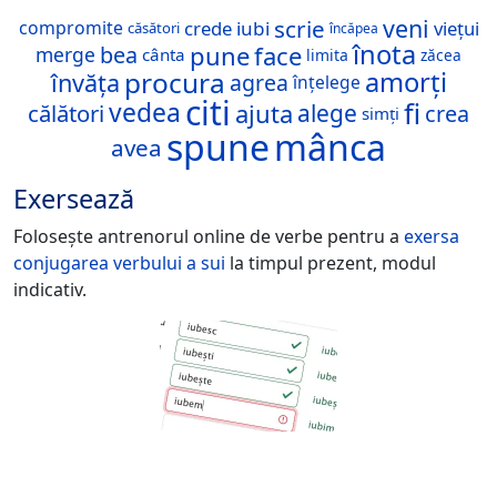
veni
scrie
crede
viețui
compromite
iubi
căsători
încăpea
înota
pune
face
bea
merge
cânta
limita
zăcea
procura
amorți
învăța
agrea
înțelege
citi
fi
vedea
ajuta
călători
alege
crea
simți
spune
mânca
avea
Exersează
Folosește antrenorul online de verbe pentru a
exersa
conjugarea verbului
a sui
la timpul prezent, modul
indicativ.