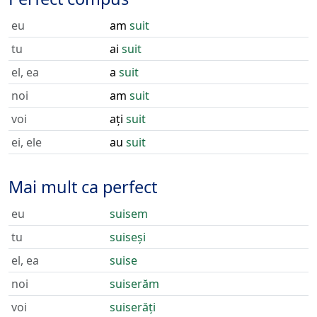
eu
am
suit
tu
ai
suit
el, ea
a
suit
noi
am
suit
voi
ați
suit
ei, ele
au
suit
Mai mult ca perfect
eu
suisem
tu
suiseși
el, ea
suise
noi
suiserăm
voi
suiserăți