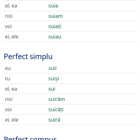
el, ea
suia
noi
suiam
voi
suiați
ei, ele
suiau
Perfect simplu
eu
suii
tu
suiși
el, ea
sui
noi
suirăm
voi
suirăți
ei, ele
suiră
Perfect compus