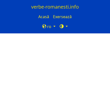
verbe-romanesti.info
Acasă
Exersează
ro