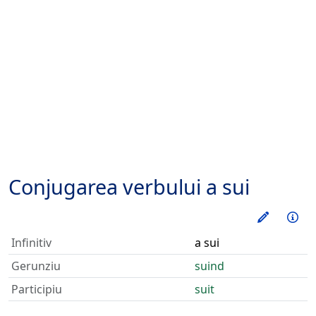
Conjugarea verbului
a sui
Exerseaz
Inf
Infinitiv
a sui
Gerunziu
suind
Participiu
suit