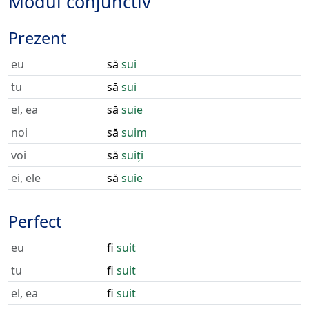
Modul conjunctiv
Prezent
eu
să
sui
tu
să
sui
el, ea
să
suie
noi
să
suim
voi
să
suiți
ei, ele
să
suie
Perfect
eu
fi
suit
tu
fi
suit
el, ea
fi
suit