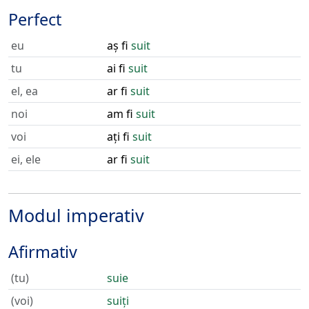
Perfect
eu
aș fi
suit
tu
ai fi
suit
el, ea
ar fi
suit
noi
am fi
suit
voi
ați fi
suit
ei, ele
ar fi
suit
Modul imperativ
Afirmativ
(tu)
suie
(voi)
suiți