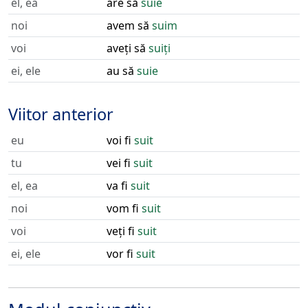
el, ea
are să
suie
noi
avem să
suim
voi
aveți să
suiți
ei, ele
au să
suie
Viitor anterior
eu
voi fi
suit
tu
vei fi
suit
el, ea
va fi
suit
noi
vom fi
suit
voi
veți fi
suit
ei, ele
vor fi
suit