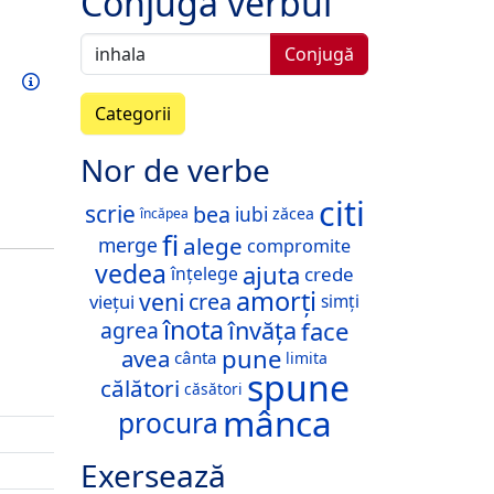
Conjugă verbul
Conjugă
Exersează acest verb
Informații
Categorii
Nor de verbe
citi
scrie
bea
iubi
zăcea
încăpea
fi
alege
merge
compromite
vedea
ajuta
crede
înțelege
amorți
veni
crea
viețui
simți
înota
face
învăța
agrea
pune
avea
cânta
limita
spune
călători
căsători
mânca
procura
Exersează