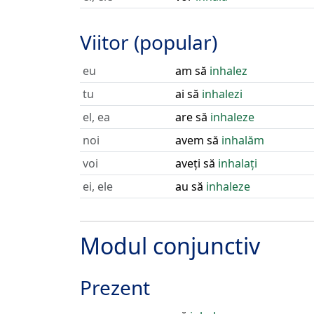
Viitor (popular)
eu
am să
inhalez
tu
ai să
inhalezi
el, ea
are să
inhaleze
noi
avem să
inhalăm
voi
aveți să
inhalați
ei, ele
au să
inhaleze
Modul conjunctiv
Prezent