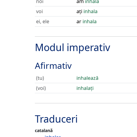
noi
am
inhala
voi
ați
inhala
ei, ele
ar
inhala
Modul imperativ
Afirmativ
(tu)
inhalează
(voi)
inhalați
Traduceri
catalană