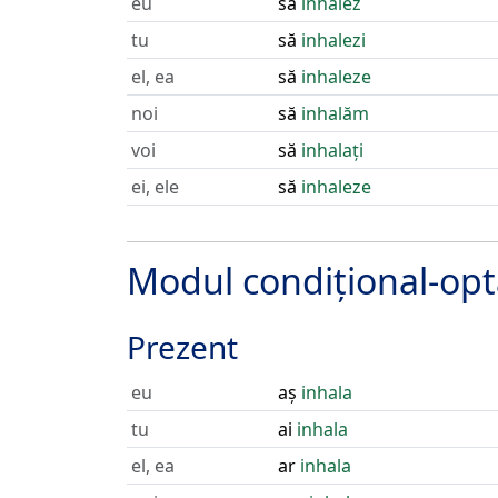
eu
să
inhalez
tu
să
inhalezi
el, ea
să
inhaleze
noi
să
inhalăm
voi
să
inhalați
ei, ele
să
inhaleze
Modul condițional-opt
Prezent
eu
aș
inhala
tu
ai
inhala
el, ea
ar
inhala