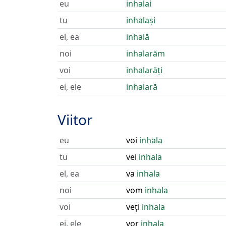
eu
inhalai
tu
inhalași
el, ea
inhală
noi
inhalarăm
voi
inhalarăți
ei, ele
inhalară
Viitor
eu
voi
inhala
tu
vei
inhala
el, ea
va
inhala
noi
vom
inhala
voi
veți
inhala
ei, ele
vor
inhala