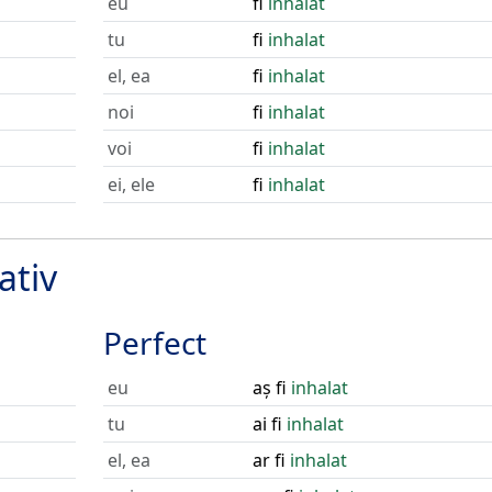
eu
fi
inhalat
tu
fi
inhalat
el, ea
fi
inhalat
noi
fi
inhalat
voi
fi
inhalat
ei, ele
fi
inhalat
ativ
Perfect
eu
aș fi
inhalat
tu
ai fi
inhalat
el, ea
ar fi
inhalat