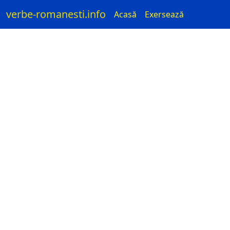
verbe-romanesti.info
Acasă
Exersează