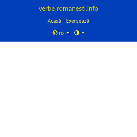
verbe-romanesti.info
Acasă
Exersează
ro