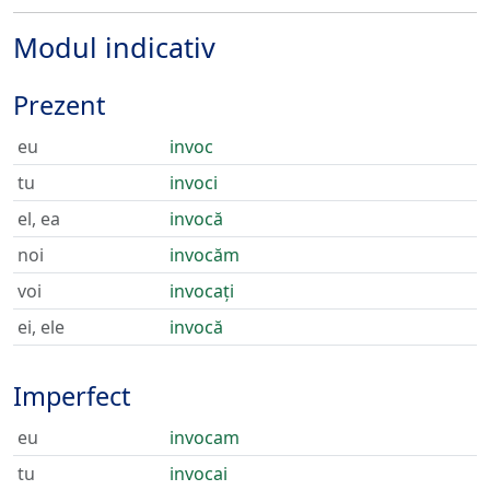
Modul indicativ
Prezent
eu
invoc
tu
invoci
el, ea
invocă
noi
invocăm
voi
invocați
ei, ele
invocă
Imperfect
eu
invocam
tu
invocai