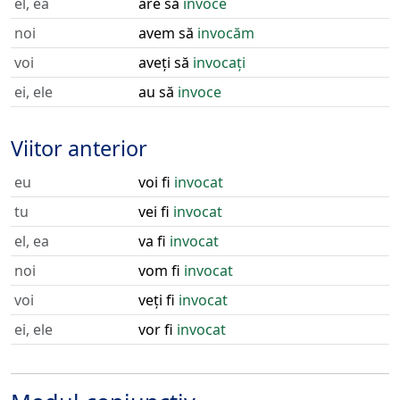
el, ea
are să
invoce
noi
avem să
invocăm
voi
aveți să
invocați
ei, ele
au să
invoce
Viitor anterior
eu
voi fi
invocat
tu
vei fi
invocat
el, ea
va fi
invocat
noi
vom fi
invocat
voi
veți fi
invocat
ei, ele
vor fi
invocat