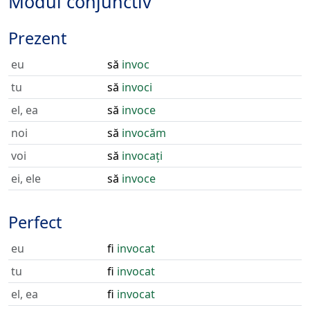
Modul conjunctiv
Prezent
eu
să
invoc
tu
să
invoci
el, ea
să
invoce
noi
să
invocăm
voi
să
invocați
ei, ele
să
invoce
Perfect
eu
fi
invocat
tu
fi
invocat
el, ea
fi
invocat