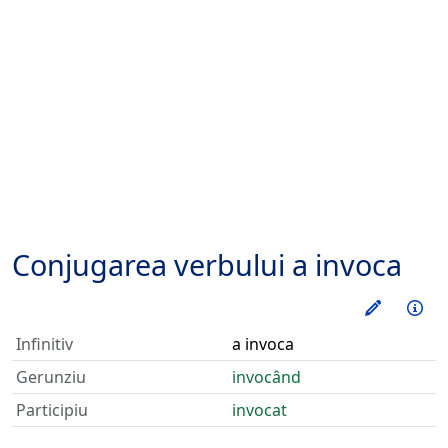
Conjugarea verbului
a invoca
Exerseaz
Inf
Infinitiv
a invoca
Gerunziu
invocând
Participiu
invocat