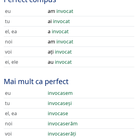
eu
am
invocat
tu
ai
invocat
el, ea
a
invocat
noi
am
invocat
voi
ați
invocat
ei, ele
au
invocat
Mai mult ca perfect
eu
invocasem
tu
invocaseși
el, ea
invocase
noi
invocaserăm
voi
invocaserăți