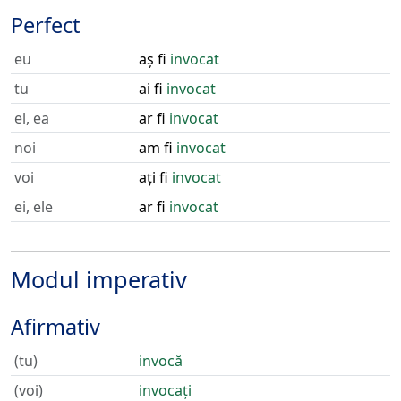
Perfect
eu
aș fi
invocat
tu
ai fi
invocat
el, ea
ar fi
invocat
noi
am fi
invocat
voi
ați fi
invocat
ei, ele
ar fi
invocat
Modul imperativ
Afirmativ
(tu)
invocă
(voi)
invocați