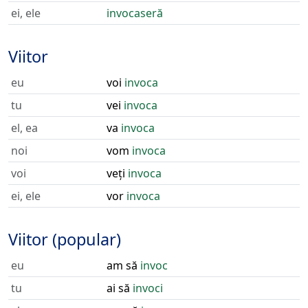
ei, ele
invocaseră
Viitor
eu
voi
invoca
tu
vei
invoca
el, ea
va
invoca
noi
vom
invoca
voi
veți
invoca
ei, ele
vor
invoca
Viitor (popular)
eu
am să
invoc
tu
ai să
invoci