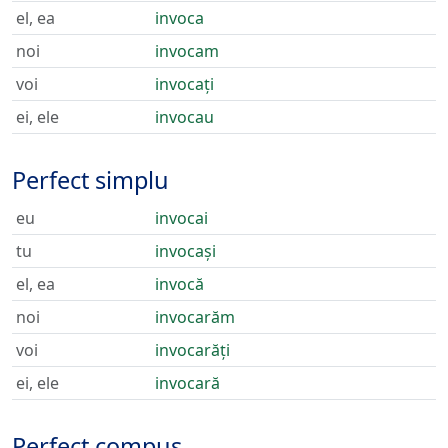
el, ea
invoca
noi
invocam
voi
invocați
ei, ele
invocau
Perfect simplu
eu
invocai
tu
invocași
el, ea
invocă
noi
invocarăm
voi
invocarăți
ei, ele
invocară
Perfect compus