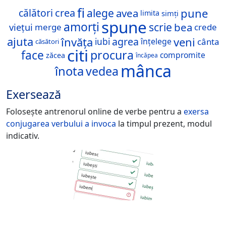
fi
pune
alege
crea
avea
călători
limita
simți
spune
amorți
scrie
bea
viețui
merge
crede
învăța
veni
ajuta
agrea
cânta
iubi
înțelege
căsători
citi
procura
face
compromite
zăcea
încăpea
mânca
înota
vedea
Exersează
Folosește antrenorul online de verbe pentru a
exersa
conjugarea verbului
a invoca
la timpul prezent, modul
indicativ.