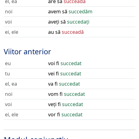
el, ea
are să
succeadă
noi
avem să
succedăm
voi
aveți să
succedați
ei, ele
au să
succeadă
Viitor anterior
eu
voi fi
succedat
tu
vei fi
succedat
el, ea
va fi
succedat
noi
vom fi
succedat
voi
veți fi
succedat
ei, ele
vor fi
succedat