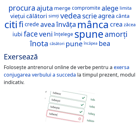
procura
ajuta
alege
merge
compromite
limita
vedea
scrie
agrea
viețui
călători
cânta
simți
citi
mânca
fi
învăța
avea
crea
crede
zăcea
spune
amorți
face
veni
iubi
înțelege
înota
pune
bea
căsători
încăpea
Exersează
Folosește antrenorul online de verbe pentru a
exersa
conjugarea verbului
a succeda
la timpul prezent, modul
indicativ.