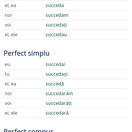
el, ea
succeda
noi
succedam
voi
succedați
ei, ele
succedau
Perfect simplu
eu
succedai
tu
succedași
el, ea
succedă
noi
succedarăm
voi
succedarăți
ei, ele
succedară
Perfect compus