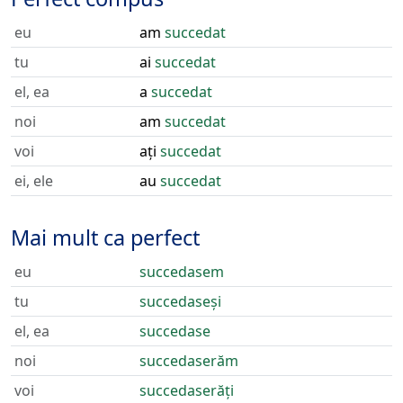
eu
am
succedat
tu
ai
succedat
el, ea
a
succedat
noi
am
succedat
voi
ați
succedat
ei, ele
au
succedat
Mai mult ca perfect
eu
succedasem
tu
succedaseși
el, ea
succedase
noi
succedaserăm
voi
succedaserăți