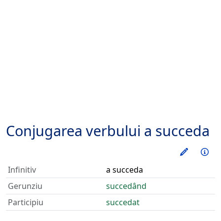
Conjugarea verbului
a succeda
Exerseaz
Inf
Infinitiv
a succeda
Gerunziu
succedând
Participiu
succedat