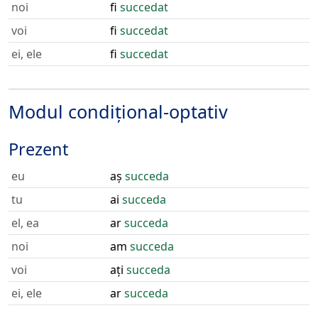
noi
fi
succedat
voi
fi
succedat
ei, ele
fi
succedat
Modul condițional-optativ
Prezent
eu
aș
succeda
tu
ai
succeda
el, ea
ar
succeda
noi
am
succeda
voi
ați
succeda
ei, ele
ar
succeda