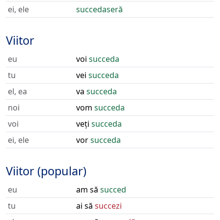
ei, ele
succedaseră
Viitor
eu
voi
succeda
tu
vei
succeda
el, ea
va
succeda
noi
vom
succeda
voi
veți
succeda
ei, ele
vor
succeda
Viitor (popular)
eu
am să
succed
tu
ai să
succezi