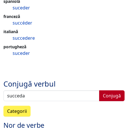
spaniolă
suceder
franceză
succéder
italiană
succedere
portugheză
suceder
Conjugă verbul
Conjugă
Categorii
Nor de verbe