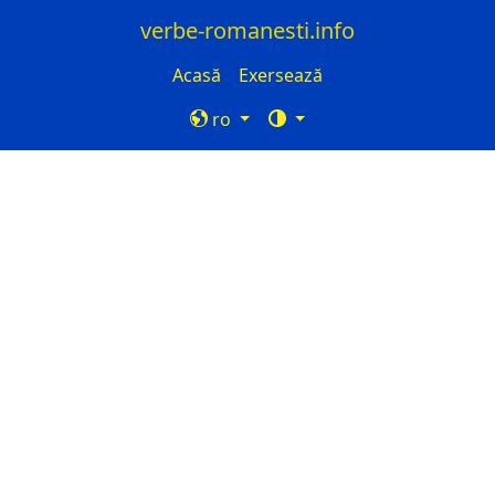
verbe-romanesti.info
Acasă
Exersează
ro