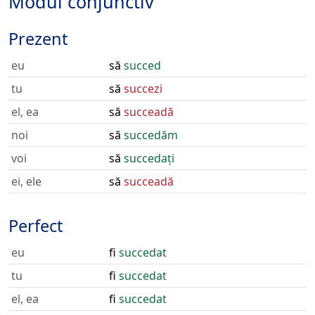
Modul conjunctiv
Prezent
eu
să
succed
tu
să
succezi
el, ea
să
succeadă
noi
să
succedăm
voi
să
succedați
ei, ele
să
succeadă
Perfect
eu
fi
succedat
tu
fi
succedat
el, ea
fi
succedat