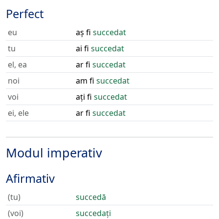
Perfect
eu
aș fi
succedat
tu
ai fi
succedat
el, ea
ar fi
succedat
noi
am fi
succedat
voi
ați fi
succedat
ei, ele
ar fi
succedat
Modul imperativ
Afirmativ
(tu)
succedă
(voi)
succedați