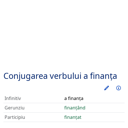
Conjugarea verbului
a finanța
Exerseaz
Inf
Infinitiv
a finanța
Gerunziu
finanțând
Participiu
finanțat