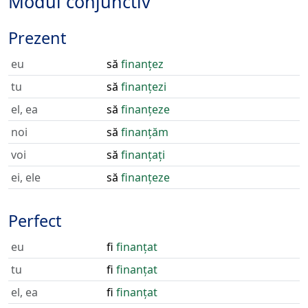
Modul conjunctiv
Prezent
eu
să
finanțez
tu
să
finanțezi
el, ea
să
finanțeze
noi
să
finanțăm
voi
să
finanțați
ei, ele
să
finanțeze
Perfect
eu
fi
finanțat
tu
fi
finanțat
el, ea
fi
finanțat