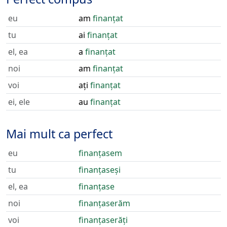
eu
am
finanțat
tu
ai
finanțat
el, ea
a
finanțat
noi
am
finanțat
voi
ați
finanțat
ei, ele
au
finanțat
Mai mult ca perfect
eu
finanțasem
tu
finanțaseși
el, ea
finanțase
noi
finanțaserăm
voi
finanțaserăți