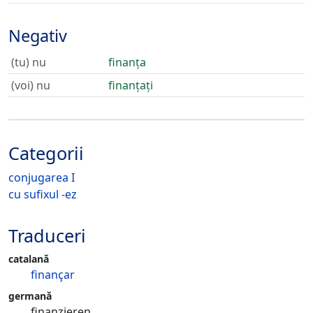
Negativ
(tu) nu
finanța
(voi) nu
finanțați
Categorii
conjugarea I
cu sufixul -ez
Traduceri
catalană
finançar
germană
finanzieren