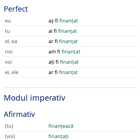
Perfect
eu
aș fi
finanțat
tu
ai fi
finanțat
el, ea
ar fi
finanțat
noi
am fi
finanțat
voi
ați fi
finanțat
ei, ele
ar fi
finanțat
Modul imperativ
Afirmativ
(tu)
finanțează
(voi)
finanțați