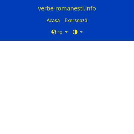
verbe-romanesti.info
Acasă
Exersează
ro