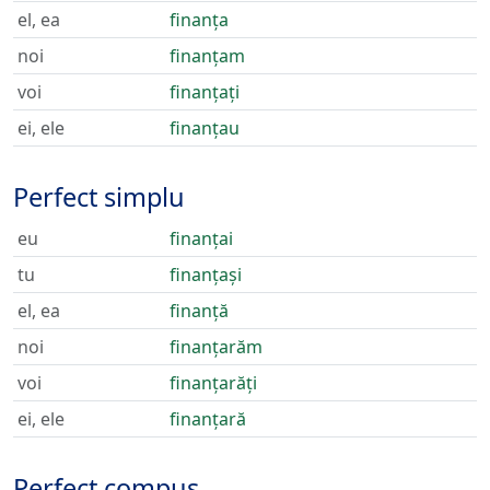
el, ea
finanța
noi
finanțam
voi
finanțați
ei, ele
finanțau
Perfect simplu
eu
finanțai
tu
finanțași
el, ea
finanță
noi
finanțarăm
voi
finanțarăți
ei, ele
finanțară
Perfect compus