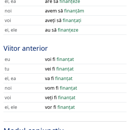
el, ea
are să
finanțeze
noi
avem să
finanțăm
voi
aveți să
finanțați
ei, ele
au să
finanțeze
Viitor anterior
eu
voi fi
finanțat
tu
vei fi
finanțat
el, ea
va fi
finanțat
noi
vom fi
finanțat
voi
veți fi
finanțat
ei, ele
vor fi
finanțat