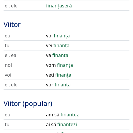
ei, ele
finanțaseră
Viitor
eu
voi
finanța
tu
vei
finanța
el, ea
va
finanța
noi
vom
finanța
voi
veți
finanța
ei, ele
vor
finanța
Viitor (popular)
eu
am să
finanțez
tu
ai să
finanțezi