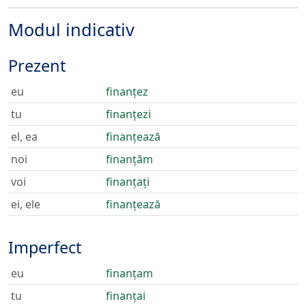
Modul indicativ
Prezent
eu
finanțez
tu
finanțezi
el, ea
finanțează
noi
finanțăm
voi
finanțați
ei, ele
finanțează
Imperfect
eu
finanțam
tu
finanțai