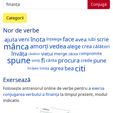
Conjugă
Categorii
Nor de verbe
înota
veni
face
ajuta
scrie
avea
iubi
înțelege
mânca
amorți
vedea
alege
crea
călători
învăța
viețui
merge
compromite
zăcea
căsători
spune
fi
procura
pune
cânta
crede
simți
citi
bea
agrea
limita
încăpea
Exersează
Folosește antrenorul online de verbe pentru a
exersa
conjugarea verbului
a finanța
la timpul prezent, modul
indicativ.