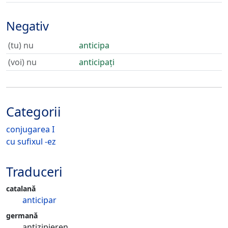
Negativ
(tu) nu
anticipa
(voi) nu
anticipați
Categorii
conjugarea I
cu sufixul -ez
Traduceri
catalană
anticipar
germană
antizipieren