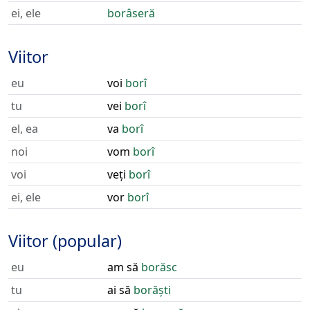
ei, ele
borâseră
Viitor
eu
voi
borî
tu
vei
borî
el, ea
va
borî
noi
vom
borî
voi
veți
borî
ei, ele
vor
borî
Viitor (popular)
eu
am să
borăsc
tu
ai să
borăști