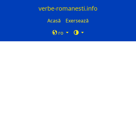
verbe-romanesti.info
Acasă
Exersează
ro