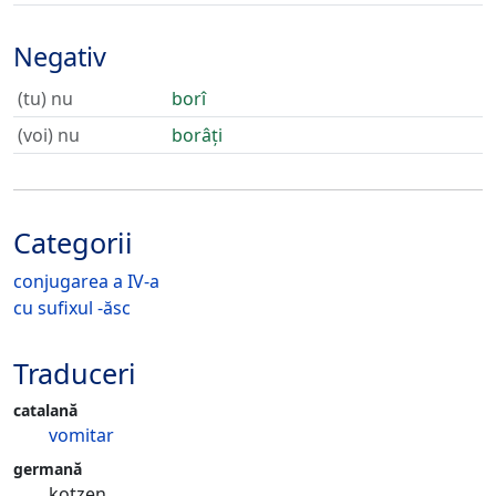
Negativ
(tu) nu
borî
(voi) nu
borâți
Categorii
conjugarea a IV-a
cu sufixul -ăsc
Traduceri
catalană
vomitar
germană
kotzen