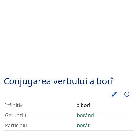
Conjugarea verbului
a borî
Exerseaz
Inf
Infinitiv
a borî
Gerunziu
borând
Participiu
borât