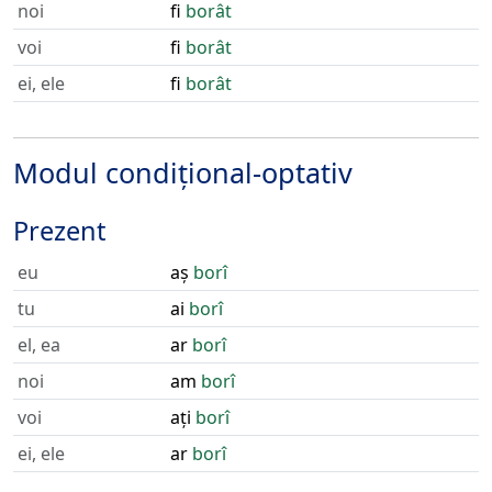
noi
fi
borât
voi
fi
borât
ei, ele
fi
borât
Modul condițional-optativ
Prezent
eu
aș
borî
tu
ai
borî
el, ea
ar
borî
noi
am
borî
voi
ați
borî
ei, ele
ar
borî