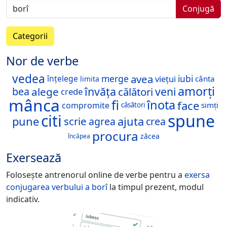
Conjugă
Categorii
Nor de verbe
vedea
avea
merge
viețui
înțelege
iubi
cânta
limita
amorți
învăța
veni
alege
călători
bea
crede
mânca
fi
înota
face
compromite
simți
căsători
spune
citi
pune
ajuta
scrie
agrea
crea
procura
zăcea
încăpea
Exersează
Folosește antrenorul online de verbe pentru a
exersa
conjugarea verbului
a borî
la timpul prezent, modul
indicativ.