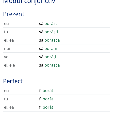
Modul conjunctiv
Prezent
eu
să
borăsc
tu
să
borăști
el, ea
să
borască
noi
să
borâm
voi
să
borâți
ei, ele
să
borască
Perfect
eu
fi
borât
tu
fi
borât
el, ea
fi
borât