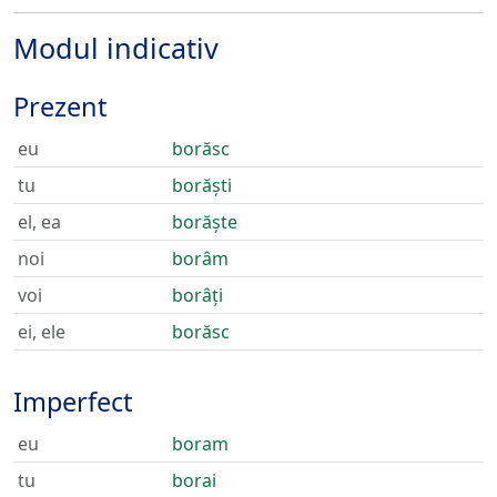
Modul indicativ
Prezent
eu
borăsc
tu
borăști
el, ea
borăște
noi
borâm
voi
borâți
ei, ele
borăsc
Imperfect
eu
boram
tu
borai