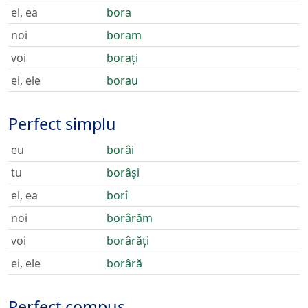
el, ea
bora
noi
boram
voi
borați
ei, ele
borau
Perfect simplu
eu
borâi
tu
borâși
el, ea
borî
noi
borârăm
voi
borârăți
ei, ele
borâră
Perfect compus