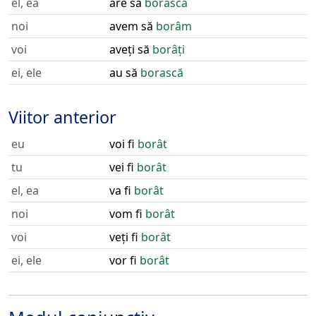
el, ea
are să
borască
noi
avem să
borâm
voi
aveți să
borâți
ei, ele
au să
borască
Viitor anterior
eu
voi fi
borât
tu
vei fi
borât
el, ea
va fi
borât
noi
vom fi
borât
voi
veți fi
borât
ei, ele
vor fi
borât