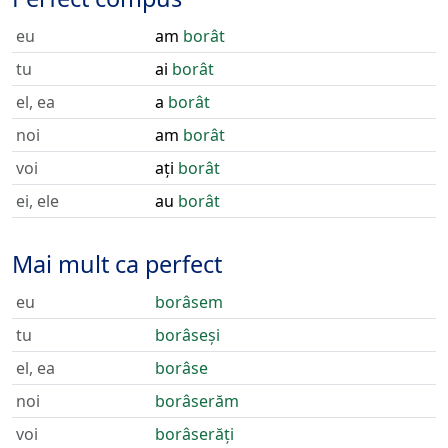
eu
am
borât
tu
ai
borât
el, ea
a
borât
noi
am
borât
voi
ați
borât
ei, ele
au
borât
Mai mult ca perfect
eu
borâsem
tu
borâseși
el, ea
borâse
noi
borâserăm
voi
borâserăți