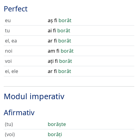
Perfect
eu
aș fi
borât
tu
ai fi
borât
el, ea
ar fi
borât
noi
am fi
borât
voi
ați fi
borât
ei, ele
ar fi
borât
Modul imperativ
Afirmativ
(tu)
borăște
(voi)
borâți