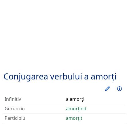
Conjugarea verbului
a amorți
Exerseaz
Inf
Infinitiv
a amorți
Gerunziu
amorțind
Participiu
amorțit