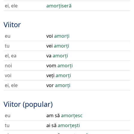
ei, ele
amorțiseră
Viitor
eu
voi
amorți
tu
vei
amorți
el, ea
va
amorți
noi
vom
amorți
voi
veți
amorți
ei, ele
vor
amorți
Viitor (popular)
eu
am să
amorțesc
tu
ai să
amorțești