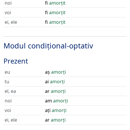
noi
fi
amorțit
voi
fi
amorțit
ei, ele
fi
amorțit
Modul condițional-optativ
Prezent
eu
aș
amorți
tu
ai
amorți
el, ea
ar
amorți
noi
am
amorți
voi
ați
amorți
ei, ele
ar
amorți