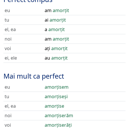
eu
am
amorțit
tu
ai
amorțit
el, ea
a
amorțit
noi
am
amorțit
voi
ați
amorțit
ei, ele
au
amorțit
Mai mult ca perfect
eu
amorțisem
tu
amorțiseși
el, ea
amorțise
noi
amorțiserăm
voi
amorțiserăți