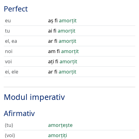
Perfect
eu
aș fi
amorțit
tu
ai fi
amorțit
el, ea
ar fi
amorțit
noi
am fi
amorțit
voi
ați fi
amorțit
ei, ele
ar fi
amorțit
Modul imperativ
Afirmativ
(tu)
amorțește
(voi)
amorțiți