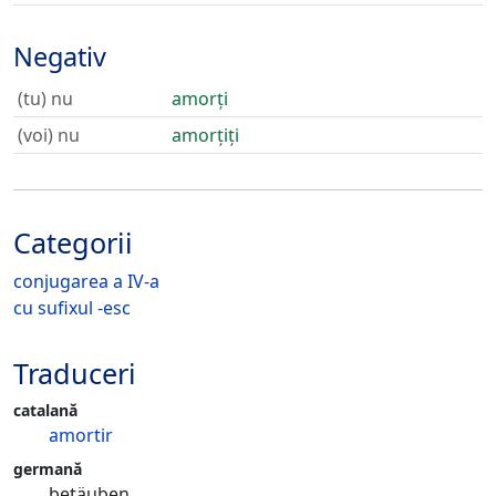
Negativ
(tu) nu
amorți
(voi) nu
amorțiți
Categorii
conjugarea a IV-a
cu sufixul -esc
Traduceri
catalană
amortir
germană
betäuben