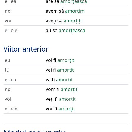
el, ea
are să
amorțească
noi
avem să
amorțim
voi
aveți să
amorțiți
ei, ele
au să
amorțească
Viitor anterior
eu
voi fi
amorțit
tu
vei fi
amorțit
el, ea
va fi
amorțit
noi
vom fi
amorțit
voi
veți fi
amorțit
ei, ele
vor fi
amorțit