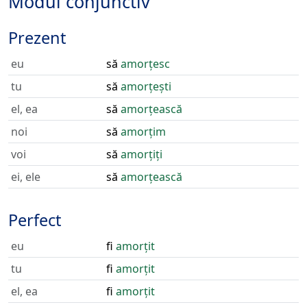
Modul conjunctiv
Prezent
eu
să
amorțesc
tu
să
amorțești
el, ea
să
amorțească
noi
să
amorțim
voi
să
amorțiți
ei, ele
să
amorțească
Perfect
eu
fi
amorțit
tu
fi
amorțit
el, ea
fi
amorțit