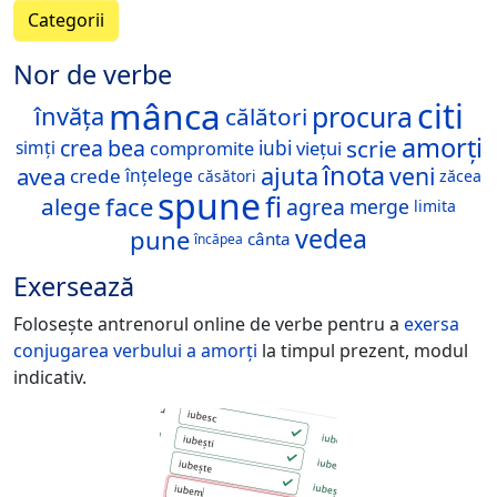
Categorii
Nor de verbe
mânca
citi
procura
învăța
călători
amorți
scrie
crea
bea
viețui
simți
iubi
compromite
înota
ajuta
veni
avea
crede
înțelege
zăcea
căsători
spune
fi
face
alege
agrea
merge
limita
vedea
pune
cânta
încăpea
Exersează
Folosește antrenorul online de verbe pentru a
exersa
conjugarea verbului
a amorți
la timpul prezent, modul
indicativ.