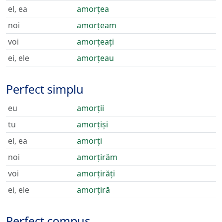
el, ea
amorțea
noi
amorțeam
voi
amorțeați
ei, ele
amorțeau
Perfect simplu
eu
amorții
tu
amorțiși
el, ea
amorți
noi
amorțirăm
voi
amorțirăți
ei, ele
amorțiră
Perfect compus