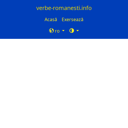
verbe-romanesti.info
Acasă
Exersează
ro