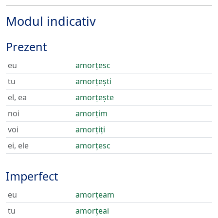
Modul indicativ
Prezent
eu
amorțesc
tu
amorțești
el, ea
amorțește
noi
amorțim
voi
amorțiți
ei, ele
amorțesc
Imperfect
eu
amorțeam
tu
amorțeai