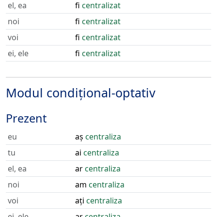
el, ea
fi
centralizat
noi
fi
centralizat
voi
fi
centralizat
ei, ele
fi
centralizat
Modul condițional-optativ
Prezent
eu
aș
centraliza
tu
ai
centraliza
el, ea
ar
centraliza
noi
am
centraliza
voi
ați
centraliza
ei, ele
ar
centraliza