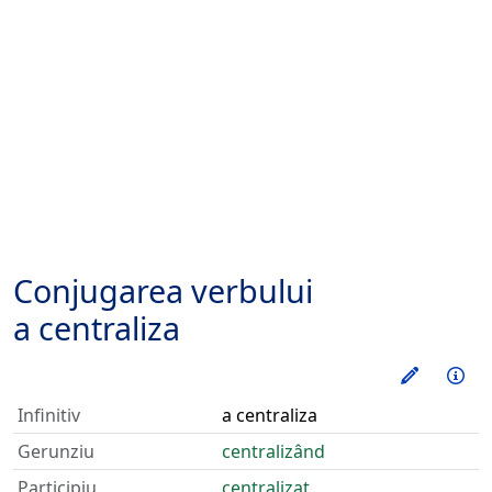
Conjugarea verbului
a centraliza
Exerseaz
Inf
Infinitiv
a centraliza
Gerunziu
centralizând
Participiu
centralizat