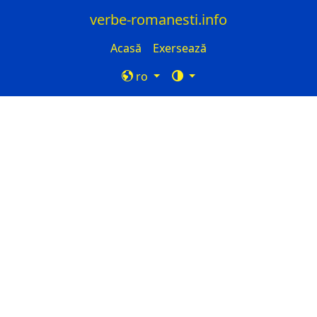
verbe-romanesti.info
Acasă
Exersează
ro