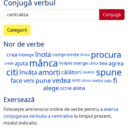
Conjugă verbul
Conjugă
Categorii
Nor de verbe
procura
înota
crea
compromite
înțelege
limita
mânca
ajuta
agrea
merge
bea
încăpea
crede
cânta
spune
citi
amorți
învăța
călători
căsători
fi
vedea
pune
face
veni
viețui
iubi
simți
zăcea
alege
avea
scrie
Exersează
Folosește antrenorul online de verbe pentru a
exersa
conjugarea verbului
a centraliza
la timpul prezent,
modul indicativ.