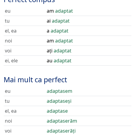
eu
am
adaptat
tu
ai
adaptat
el, ea
a
adaptat
noi
am
adaptat
voi
ați
adaptat
ei, ele
au
adaptat
Mai mult ca perfect
eu
adaptasem
tu
adaptaseși
el, ea
adaptase
noi
adaptaserăm
voi
adaptaserăți