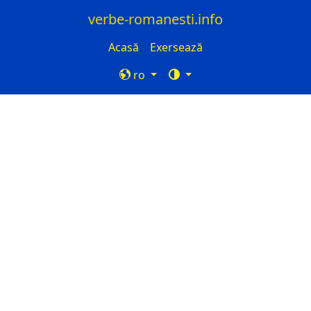
verbe-romanesti.info
Acasă
Exersează
ro