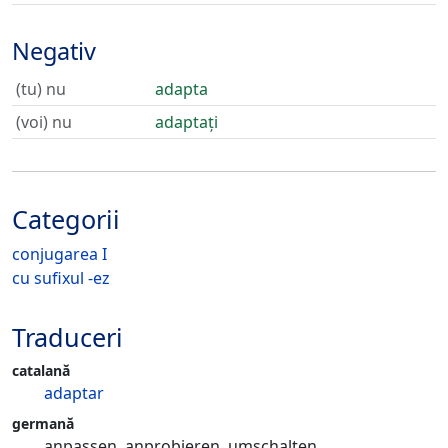
Negativ
(tu) nu
adapta
(voi) nu
adaptați
Categorii
conjugarea I
cu sufixul -ez
Traduceri
catalană
adaptar
germană
anpassen, anprobieren, umschalten