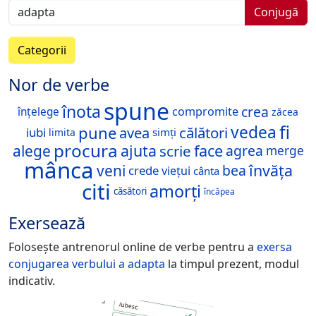
Conjugă
Categorii
Nor de verbe
spune
înota
crea
compromite
înțelege
zăcea
fi
vedea
pune
avea
călători
iubi
simți
limita
procura
ajuta
face
alege
scrie
agrea
merge
mânca
învăța
veni
bea
crede
viețui
cânta
citi
amorți
căsători
încăpea
Exersează
Folosește antrenorul online de verbe pentru a
exersa
conjugarea verbului
a adapta
la timpul prezent, modul
indicativ.