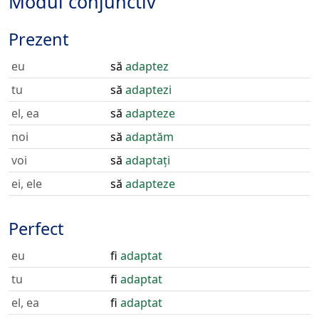
Modul conjunctiv
Prezent
eu
să
adaptez
tu
să
adaptezi
el, ea
să
adapteze
noi
să
adaptăm
voi
să
adaptați
ei, ele
să
adapteze
Perfect
eu
fi
adaptat
tu
fi
adaptat
el, ea
fi
adaptat