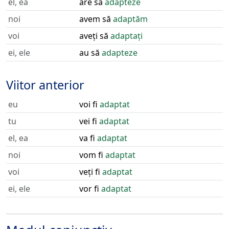
el, ea
are să
adapteze
noi
avem să
adaptăm
voi
aveți să
adaptați
ei, ele
au să
adapteze
Viitor anterior
eu
voi fi
adaptat
tu
vei fi
adaptat
el, ea
va fi
adaptat
noi
vom fi
adaptat
voi
veți fi
adaptat
ei, ele
vor fi
adaptat