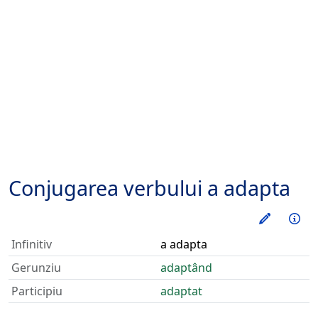
Conjugarea verbului
a adapta
Exerseaz
Inf
Infinitiv
a adapta
Gerunziu
adaptând
Participiu
adaptat