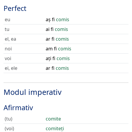
Perfect
eu
aș fi
comis
tu
ai fi
comis
el, ea
ar fi
comis
noi
am fi
comis
voi
ați fi
comis
ei, ele
ar fi
comis
Modul imperativ
Afirmativ
(tu)
comite
(voi)
comiteți