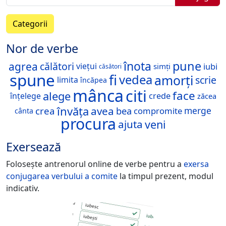
Categorii
Nor de verbe
înota
pune
agrea
călători
viețui
iubi
simți
căsători
spune
fi
amorți
vedea
scrie
limita
încăpea
mânca
citi
face
alege
înțelege
crede
zăcea
învăța
avea
crea
bea
merge
compromite
cânta
procura
veni
ajuta
Exersează
Folosește antrenorul online de verbe pentru a
exersa
conjugarea verbului
a comite
la timpul prezent, modul
indicativ.