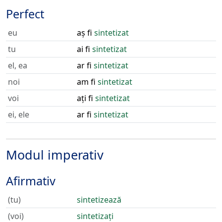
Perfect
eu
aș fi
sintetizat
tu
ai fi
sintetizat
el, ea
ar fi
sintetizat
noi
am fi
sintetizat
voi
ați fi
sintetizat
ei, ele
ar fi
sintetizat
Modul imperativ
Afirmativ
(tu)
sintetizează
(voi)
sintetizați