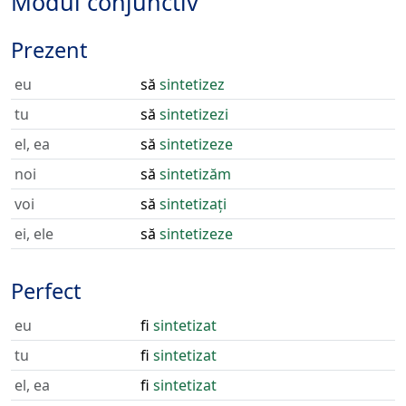
Modul conjunctiv
Prezent
eu
să
sintetizez
tu
să
sintetizezi
el, ea
să
sintetizeze
noi
să
sintetizăm
voi
să
sintetizați
ei, ele
să
sintetizeze
Perfect
eu
fi
sintetizat
tu
fi
sintetizat
el, ea
fi
sintetizat