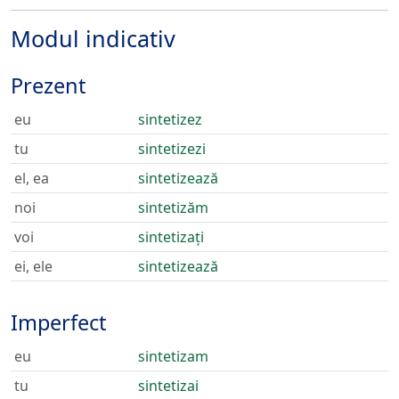
Modul indicativ
Prezent
eu
sintetizez
tu
sintetizezi
el, ea
sintetizează
noi
sintetizăm
voi
sintetizați
ei, ele
sintetizează
Imperfect
eu
sintetizam
tu
sintetizai