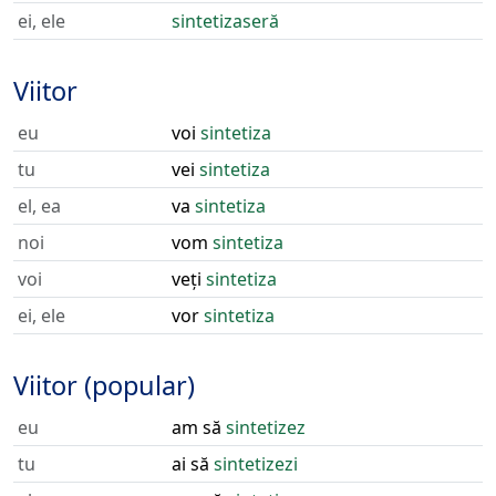
ei, ele
sintetizaseră
Viitor
eu
voi
sintetiza
tu
vei
sintetiza
el, ea
va
sintetiza
noi
vom
sintetiza
voi
veți
sintetiza
ei, ele
vor
sintetiza
Viitor (popular)
eu
am să
sintetizez
tu
ai să
sintetizezi