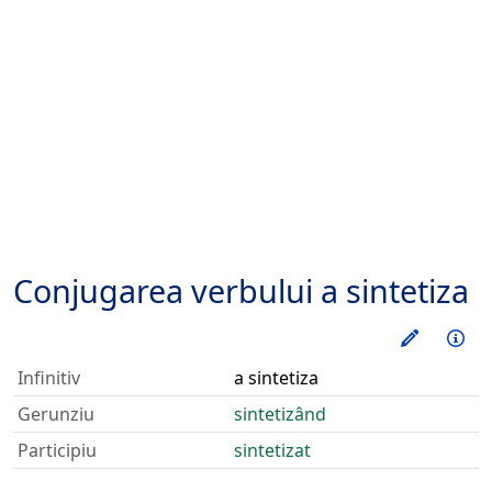
Conjugarea verbului
a sintetiza
Exerseaz
Inf
Infinitiv
a sintetiza
Gerunziu
sintetizând
Participiu
sintetizat