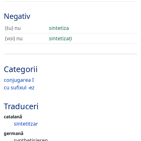
Negativ
(tu) nu
sintetiza
(voi) nu
sintetizați
Categorii
conjugarea I
cu sufixul -ez
Traduceri
catalană
sintetitzar
germană
synthetisieren