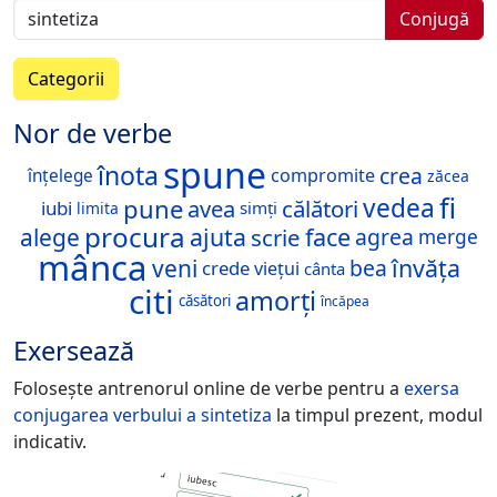
Conjugă
Categorii
Nor de verbe
spune
înota
crea
compromite
înțelege
zăcea
fi
vedea
pune
avea
călători
iubi
simți
limita
procura
ajuta
face
alege
scrie
agrea
merge
mânca
învăța
veni
bea
crede
viețui
cânta
citi
amorți
căsători
încăpea
Exersează
Folosește antrenorul online de verbe pentru a
exersa
conjugarea verbului
a sintetiza
la timpul prezent, modul
indicativ.