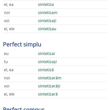
el, ea
sintetiza
noi
sintetizam
voi
sintetizați
ei, ele
sintetizau
Perfect simplu
eu
sintetizai
tu
sintetizași
el, ea
sintetiză
noi
sintetizarăm
voi
sintetizarăți
ei, ele
sintetizară
Perfect compus