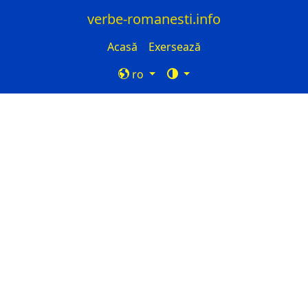
verbe-romanesti.info
Acasă
Exersează
ro