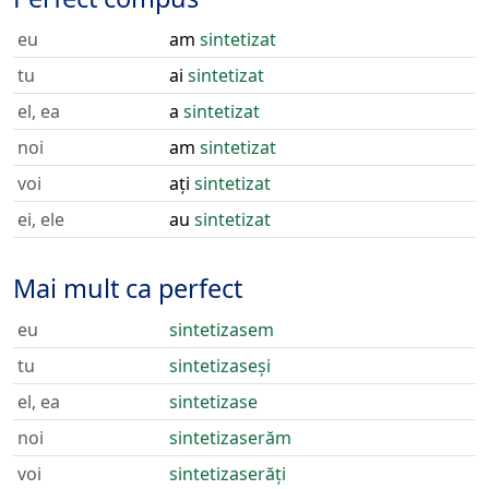
eu
am
sintetizat
tu
ai
sintetizat
el, ea
a
sintetizat
noi
am
sintetizat
voi
ați
sintetizat
ei, ele
au
sintetizat
Mai mult ca perfect
eu
sintetizasem
tu
sintetizaseși
el, ea
sintetizase
noi
sintetizaserăm
voi
sintetizaserăți