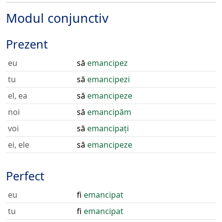
Modul conjunctiv
Prezent
eu
să
emancipez
tu
să
emancipezi
el, ea
să
emancipeze
noi
să
emancipăm
voi
să
emancipați
ei, ele
să
emancipeze
Perfect
eu
fi
emancipat
tu
fi
emancipat