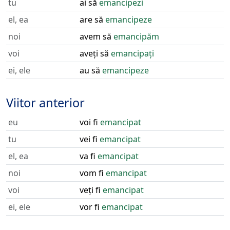
tu
ai să
emancipezi
el, ea
are să
emancipeze
noi
avem să
emancipăm
voi
aveți să
emancipați
ei, ele
au să
emancipeze
Viitor anterior
eu
voi fi
emancipat
tu
vei fi
emancipat
el, ea
va fi
emancipat
noi
vom fi
emancipat
voi
veți fi
emancipat
ei, ele
vor fi
emancipat