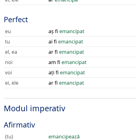
Perfect
eu
aș fi
emancipat
tu
ai fi
emancipat
el, ea
ar fi
emancipat
noi
am fi
emancipat
voi
ați fi
emancipat
ei, ele
ar fi
emancipat
Modul imperativ
Afirmativ
(tu)
emancipează