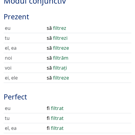
Modul conjunctiv
Prezent
eu
să
filtrez
tu
să
filtrezi
el, ea
să
filtreze
noi
să
filtrăm
voi
să
filtrați
ei, ele
să
filtreze
Perfect
eu
fi
filtrat
tu
fi
filtrat
el, ea
fi
filtrat