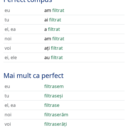
eu
am
filtrat
tu
ai
filtrat
el, ea
a
filtrat
noi
am
filtrat
voi
ați
filtrat
ei, ele
au
filtrat
Mai mult ca perfect
eu
filtrasem
tu
filtraseși
el, ea
filtrase
noi
filtraserăm
voi
filtraserăți