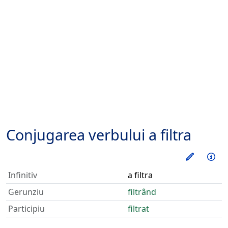
Conjugarea verbului
a filtra
Exerseaz
Inf
Infinitiv
a filtra
Gerunziu
filtrând
Participiu
filtrat