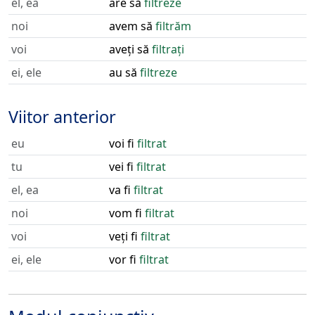
el, ea
are să
filtreze
noi
avem să
filtrăm
voi
aveți să
filtrați
ei, ele
au să
filtreze
Viitor anterior
eu
voi fi
filtrat
tu
vei fi
filtrat
el, ea
va fi
filtrat
noi
vom fi
filtrat
voi
veți fi
filtrat
ei, ele
vor fi
filtrat