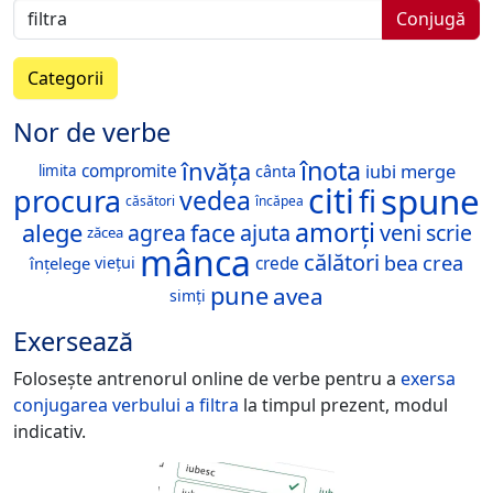
Conjugă
Categorii
Nor de verbe
înota
învăța
merge
iubi
compromite
cânta
limita
spune
citi
procura
fi
vedea
căsători
încăpea
amorți
alege
face
veni
agrea
ajuta
scrie
zăcea
mânca
călători
bea
crea
crede
înțelege
viețui
pune
avea
simți
Exersează
Folosește antrenorul online de verbe pentru a
exersa
conjugarea verbului
a filtra
la timpul prezent, modul
indicativ.