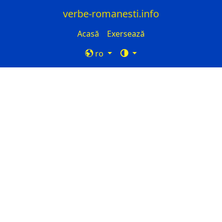
verbe-romanesti.info
Acasă
Exersează
ro