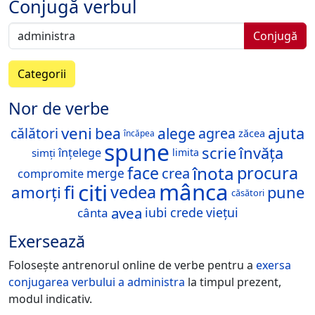
Conjugă verbul
Conjugă
Categorii
Nor de verbe
veni
bea
alege
ajuta
călători
agrea
zăcea
încăpea
spune
scrie
învăța
înțelege
simți
limita
înota
face
procura
crea
merge
compromite
citi
mânca
fi
vedea
amorți
pune
căsători
avea
iubi
crede
viețui
cânta
Exersează
Folosește antrenorul online de verbe pentru a
exersa
conjugarea verbului
a administra
la timpul prezent,
modul indicativ.