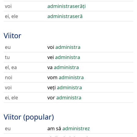
voi
administraserăți
ei, ele
administraseră
Viitor
eu
voi
administra
tu
vei
administra
el, ea
va
administra
noi
vom
administra
voi
veți
administra
ei, ele
vor
administra
Viitor (popular)
eu
am să
administrez