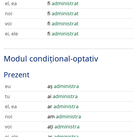
el, ea
fi
administrat
noi
fi
administrat
voi
fi
administrat
ei, ele
fi
administrat
Modul condițional-optativ
Prezent
eu
aș
administra
tu
ai
administra
el, ea
ar
administra
noi
am
administra
voi
ați
administra
ei, ele
ar
administra