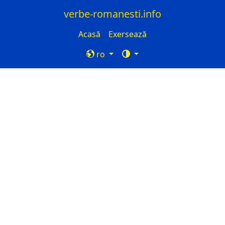
verbe-romanesti.info
Acasă
Exersează
ro