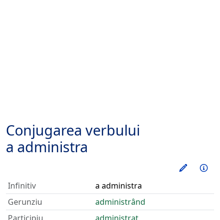
Conjugarea verbului
a administra
Exerseaz
Inf
Infinitiv
a administra
Gerunziu
administrând
Participiu
administrat