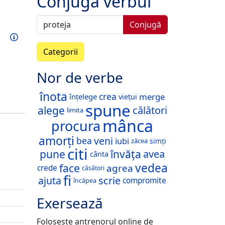
Conjugă verbul
Conjugă
Exersează acest verb
Informații
Categorii
Nor de verbe
înota
crea
merge
înțelege
viețui
spune
alege
călători
limita
mânca
procura
amorți
veni
bea
iubi
zăcea
simți
citi
pune
învăța
avea
cânta
vedea
face
agrea
crede
căsători
fi
ajuta
scrie
compromite
încăpea
Exersează
Folosește antrenorul online de