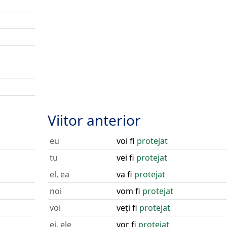
Viitor anterior
eu
voi fi
protejat
tu
vei fi
protejat
el, ea
va fi
protejat
noi
vom fi
protejat
voi
veți fi
protejat
ei, ele
vor fi
protejat