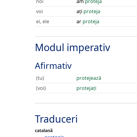
noi
am
proteja
voi
ați
proteja
ei, ele
ar
proteja
Modul imperativ
Afirmativ
(tu)
protejează
(voi)
protejați
Traduceri
catalană