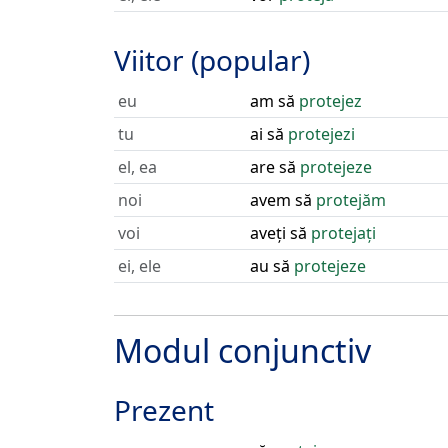
Viitor (popular)
eu
am să
protejez
tu
ai să
protejezi
el, ea
are să
protejeze
noi
avem să
protejăm
voi
aveți să
protejați
ei, ele
au să
protejeze
Modul conjunctiv
Prezent