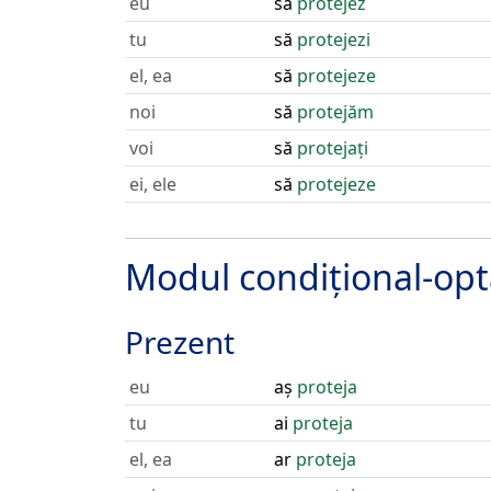
eu
să
protejez
tu
să
protejezi
el, ea
să
protejeze
noi
să
protejăm
voi
să
protejați
ei, ele
să
protejeze
Modul condițional-opt
Prezent
eu
aș
proteja
tu
ai
proteja
el, ea
ar
proteja