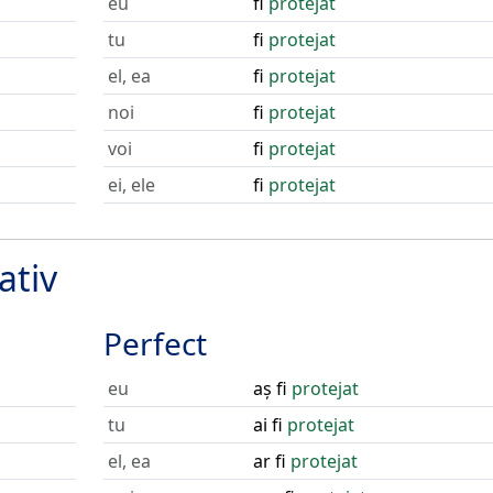
eu
fi
protejat
tu
fi
protejat
el, ea
fi
protejat
noi
fi
protejat
voi
fi
protejat
ei, ele
fi
protejat
ativ
Perfect
eu
aș fi
protejat
tu
ai fi
protejat
el, ea
ar fi
protejat