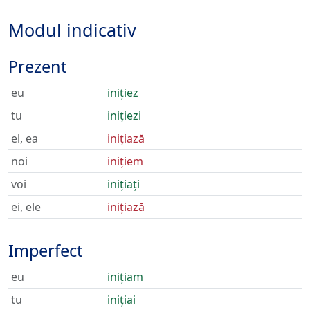
Modul indicativ
Prezent
eu
inițiez
tu
inițiezi
el, ea
inițiază
noi
inițiem
voi
inițiați
ei, ele
inițiază
Imperfect
eu
inițiam
tu
inițiai