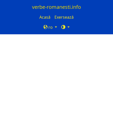
verbe-romanesti.info
Acasă
Exersează
ro