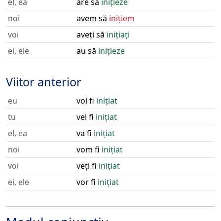
el, ea
are să
inițieze
noi
avem să
inițiem
voi
aveți să
inițiați
ei, ele
au să
inițieze
Viitor anterior
eu
voi fi
inițiat
tu
vei fi
inițiat
el, ea
va fi
inițiat
noi
vom fi
inițiat
voi
veți fi
inițiat
ei, ele
vor fi
inițiat