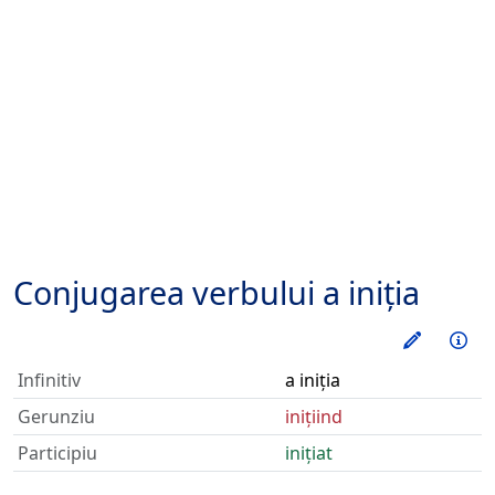
Conjugarea verbului
a iniția
Exerseaz
Inf
Infinitiv
a iniția
Gerunziu
inițiind
Participiu
inițiat