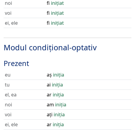
noi
fi
inițiat
voi
fi
inițiat
ei, ele
fi
inițiat
Modul condițional-optativ
Prezent
eu
aș
iniția
tu
ai
iniția
el, ea
ar
iniția
noi
am
iniția
voi
ați
iniția
ei, ele
ar
iniția