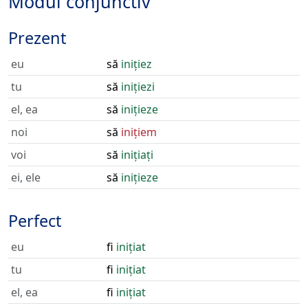
Modul conjunctiv
Prezent
eu
să
inițiez
tu
să
inițiezi
el, ea
să
inițieze
noi
să
inițiem
voi
să
inițiați
ei, ele
să
inițieze
Perfect
eu
fi
inițiat
tu
fi
inițiat
el, ea
fi
inițiat