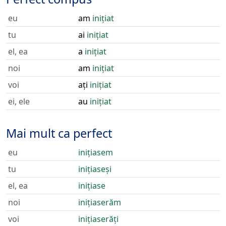
eu
am
inițiat
tu
ai
inițiat
el, ea
a
inițiat
noi
am
inițiat
voi
ați
inițiat
ei, ele
au
inițiat
Mai mult ca perfect
eu
inițiasem
tu
inițiaseși
el, ea
inițiase
noi
inițiaserăm
voi
inițiaserăți