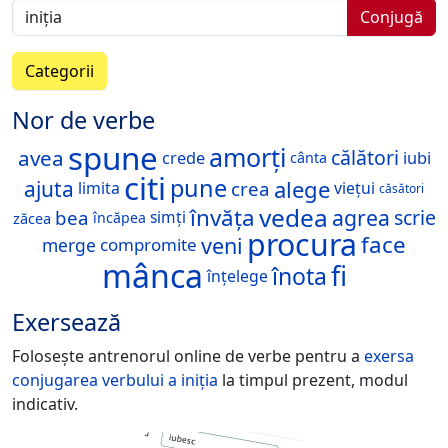
Conjugă
Categorii
Nor de verbe
spune
amorți
avea
călători
crede
iubi
cânta
citi
pune
alege
ajuta
crea
limita
viețui
căsători
vedea
învăța
agrea
scrie
bea
simți
zăcea
încăpea
procura
face
veni
merge
compromite
mânca
fi
înota
înțelege
Exersează
Folosește antrenorul online de verbe pentru a
exersa
conjugarea verbului
a iniția
la timpul prezent, modul
indicativ.