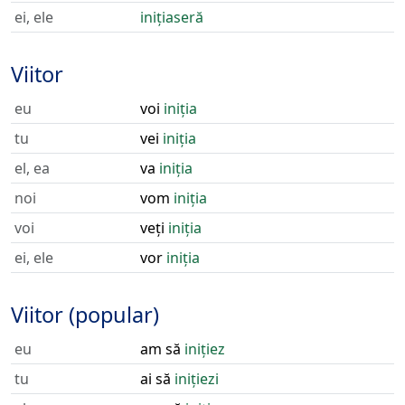
ei, ele
inițiaseră
Viitor
eu
voi
iniția
tu
vei
iniția
el, ea
va
iniția
noi
vom
iniția
voi
veți
iniția
ei, ele
vor
iniția
Viitor (popular)
eu
am să
inițiez
tu
ai să
inițiezi