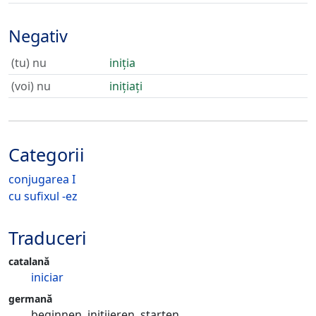
Negativ
(tu) nu
iniția
(voi) nu
inițiați
Categorii
conjugarea I
cu sufixul -ez
Traduceri
catalană
iniciar
germană
beginnen, initiieren, starten