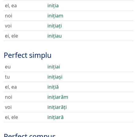
el, ea
iniția
noi
inițiam
voi
inițiați
ei, ele
inițiau
Perfect simplu
eu
inițiai
tu
inițiași
el, ea
inițiă
noi
inițiarăm
voi
inițiarăți
ei, ele
inițiară
Perfect compus