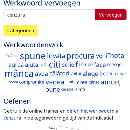
Werkwoord vervoegen
Vervoegen
Categorieën
Werkwoordenwolk
spune
procura
înota
învăța
veni
încăpea
citi
fi
face
agrea
ajuta
scrie
merge
iubi
crede
mânca
alege
avea
călători
bea
viețui
înțelege
vedea
amorți
crea
compromite
cânta
zăcea
limita
pune
simți
căsători
Oefenen
Gebruik de online trainer en
oefen het werkwoord
a
cenzura
in de tegenwoordige tijd van de indicatief.