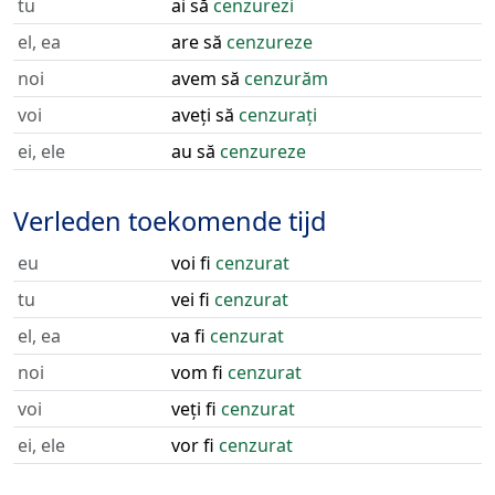
tu
ai să
cenzurezi
el, ea
are să
cenzureze
noi
avem să
cenzurăm
voi
aveți să
cenzurați
ei, ele
au să
cenzureze
Verleden toekomende tijd
eu
voi fi
cenzurat
tu
vei fi
cenzurat
el, ea
va fi
cenzurat
noi
vom fi
cenzurat
voi
veți fi
cenzurat
ei, ele
vor fi
cenzurat