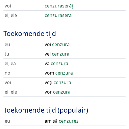
voi
cenzuraserăți
ei, ele
cenzuraseră
Toekomende tijd
eu
voi
cenzura
tu
vei
cenzura
el, ea
va
cenzura
noi
vom
cenzura
voi
veți
cenzura
ei, ele
vor
cenzura
Toekomende tijd (populair)
eu
am să
cenzurez