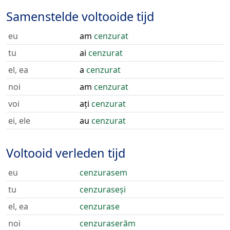
Samenstelde voltooide tijd
eu
am
cenzurat
tu
ai
cenzurat
el, ea
a
cenzurat
noi
am
cenzurat
voi
ați
cenzurat
ei, ele
au
cenzurat
Voltooid verleden tijd
eu
cenzurasem
tu
cenzuraseși
el, ea
cenzurase
noi
cenzuraserăm