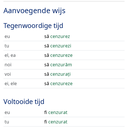
Aanvoegende wijs
Tegenwoordige tijd
eu
să
cenzurez
tu
să
cenzurezi
el, ea
să
cenzureze
noi
să
cenzurăm
voi
să
cenzurați
ei, ele
să
cenzureze
Voltooide tijd
eu
fi
cenzurat
tu
fi
cenzurat