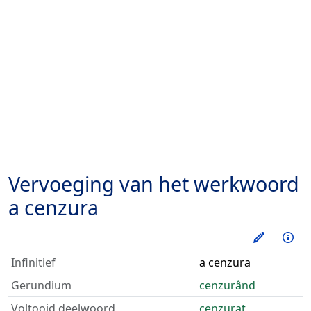
Vervoeging van het werkwoord
a cenzura
Oefen d
Inf
Infinitief
a cenzura
Gerundium
cenzurând
Voltooid deelwoord
cenzurat