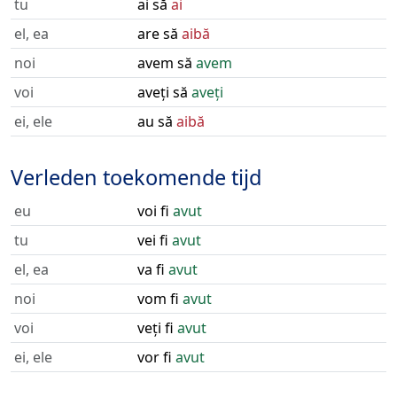
tu
ai să
ai
el, ea
are să
aibă
noi
avem să
avem
voi
aveți să
aveți
ei, ele
au să
aibă
Verleden toekomende tijd
eu
voi fi
avut
tu
vei fi
avut
el, ea
va fi
avut
noi
vom fi
avut
voi
veți fi
avut
ei, ele
vor fi
avut