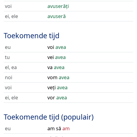
voi
avuserăți
ei, ele
avuseră
Toekomende tijd
eu
voi
avea
tu
vei
avea
el, ea
va
avea
noi
vom
avea
voi
veți
avea
ei, ele
vor
avea
Toekomende tijd (populair)
eu
am să
am