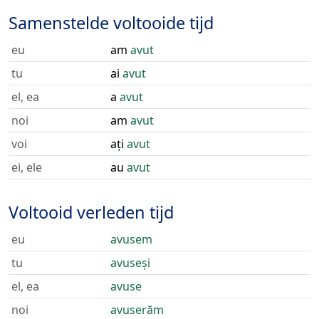
Samenstelde voltooide tijd
eu
am
avut
tu
ai
avut
el, ea
a
avut
noi
am
avut
voi
ați
avut
ei, ele
au
avut
Voltooid verleden tijd
eu
avusem
tu
avuseși
el, ea
avuse
noi
avuserăm