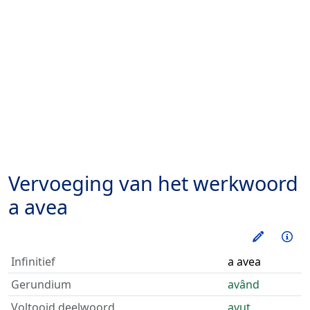
Vervoeging van het werkwoord
a avea
Oefen d
Inf
Infinitief
a avea
Gerundium
având
Voltooid deelwoord
avut