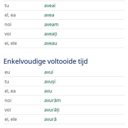
tu
aveai
el, ea
avea
noi
aveam
voi
aveați
ei, ele
aveau
Enkelvoudige voltooide tijd
eu
avui
tu
avuși
el, ea
avu
noi
avurăm
voi
avurăți
ei, ele
avură