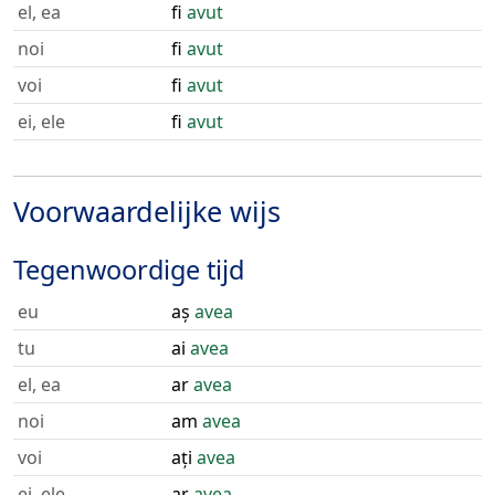
el, ea
fi
avut
noi
fi
avut
voi
fi
avut
ei, ele
fi
avut
Voorwaardelijke wijs
Tegenwoordige tijd
eu
aș
avea
tu
ai
avea
el, ea
ar
avea
noi
am
avea
voi
ați
avea
ei, ele
ar
avea