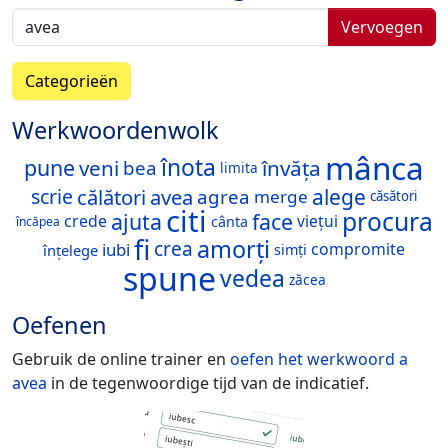
Vervoegen
Categorieën
Werkwoordenwolk
mânca
înota
pune
veni
învăța
bea
limita
călători
avea
alege
scrie
agrea
merge
căsători
citi
procura
ajuta
face
crede
viețui
cânta
încăpea
fi
amorți
crea
iubi
compromite
înțelege
simți
spune
vedea
zăcea
Oefenen
Gebruik de online trainer en
oefen het werkwoord
a
avea
in de tegenwoordige tijd van de indicatief.