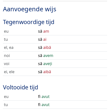
Aanvoegende wijs
Tegenwoordige tijd
eu
să
am
tu
să
ai
el, ea
să
aibă
noi
să
avem
voi
să
aveți
ei, ele
să
aibă
Voltooide tijd
eu
fi
avut
tu
fi
avut