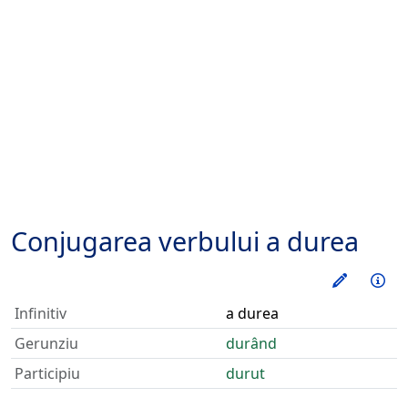
Conjugarea verbului
a durea
Exerseaz
Inf
Infinitiv
a durea
Gerunziu
durând
Participiu
durut