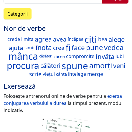
Categorii
Nor de verbe
citi
alege
agrea
avea
bea
limita
crede
încăpea
fi
înota
pune
vedea
face
ajuta
crea
simți
mânca
învăța
compromite
iubi
zăcea
căsători
spune
procura
amorți
veni
călători
scrie
merge
viețui
înțelege
cânta
Exersează
Folosește antrenorul online de verbe pentru a
exersa
conjugarea verbului
a durea
la timpul prezent, modul
indicativ.