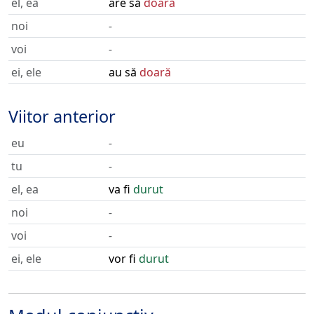
el, ea
are să
doară
noi
-
voi
-
ei, ele
au să
doară
Viitor anterior
eu
-
tu
-
el, ea
va fi
durut
noi
-
voi
-
ei, ele
vor fi
durut