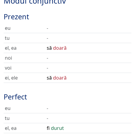
Modul conjunctiv
Prezent
eu
-
tu
-
el, ea
să
doară
noi
-
voi
-
ei, ele
să
doară
Perfect
eu
-
tu
-
el, ea
fi
durut