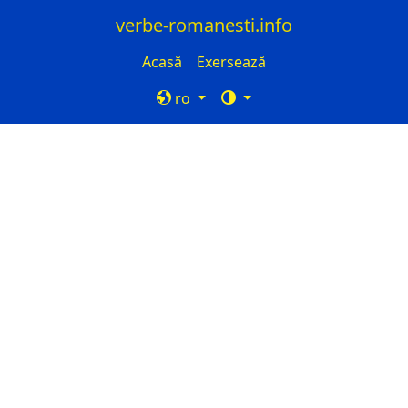
verbe-romanesti.info
Acasă
Exersează
ro