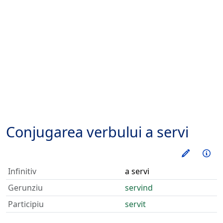
Conjugarea verbului
a servi
Exerseaz
Inf
Infinitiv
a servi
Gerunziu
servind
Participiu
servit