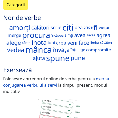
Categorii
Nor de verbe
citi
fi
amorți
călători
scrie
bea
viețui
crede
procura
avea
agrea
merge
simți
încăpea
zăcea
înota
alege
face
veni
crea
iubi
cânta
limita
căsători
mânca
vedea
învăța
compromite
înțelege
spune
pune
ajuta
Exersează
Folosește antrenorul online de verbe pentru a
exersa
conjugarea verbului
a servi
la timpul prezent, modul
indicativ.