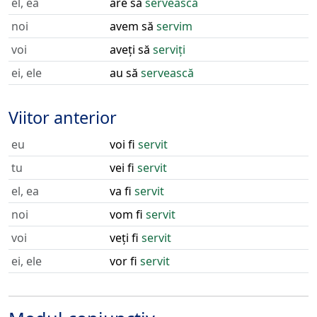
el, ea
are să
servească
noi
avem să
servim
voi
aveți să
serviți
ei, ele
au să
servească
Viitor anterior
eu
voi fi
servit
tu
vei fi
servit
el, ea
va fi
servit
noi
vom fi
servit
voi
veți fi
servit
ei, ele
vor fi
servit