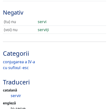
Negativ
(tu) nu
servi
(voi) nu
serviți
Categorii
conjugarea a IV-a
cu sufixul -esc
Traduceri
catalană
servir
engleză
to serve