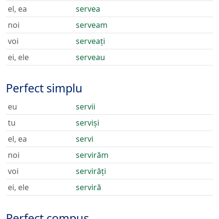
el, ea
servea
noi
serveam
voi
serveați
ei, ele
serveau
Perfect simplu
eu
servii
tu
serviși
el, ea
servi
noi
servirăm
voi
servirăți
ei, ele
serviră
Perfect compus