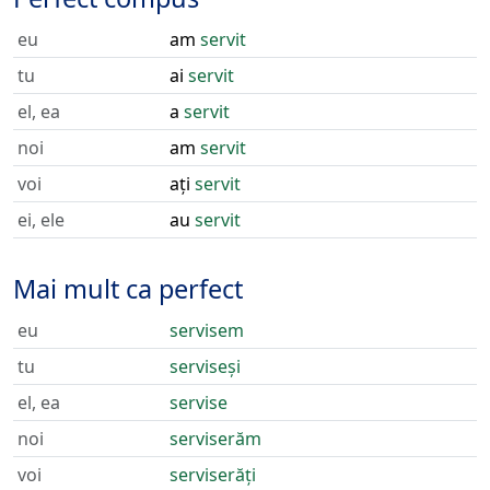
eu
am
servit
tu
ai
servit
el, ea
a
servit
noi
am
servit
voi
ați
servit
ei, ele
au
servit
Mai mult ca perfect
eu
servisem
tu
serviseși
el, ea
servise
noi
serviserăm
voi
serviserăți