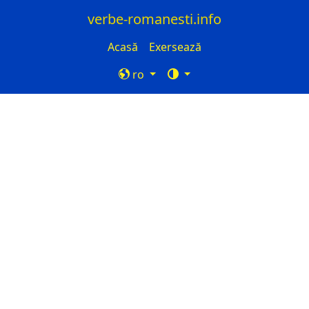
verbe-romanesti.info
Acasă
Exersează
ro