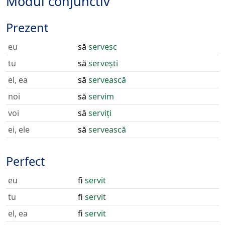
Modul conjunctiv
Prezent
eu
să
servesc
tu
să
servești
el, ea
să
servească
noi
să
servim
voi
să
serviți
ei, ele
să
servească
Perfect
eu
fi
servit
tu
fi
servit
el, ea
fi
servit