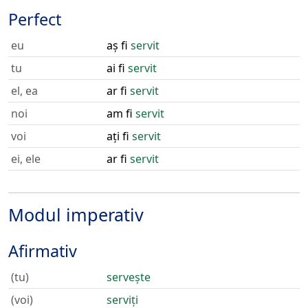
Perfect
eu
aș fi
servit
tu
ai fi
servit
el, ea
ar fi
servit
noi
am fi
servit
voi
ați fi
servit
ei, ele
ar fi
servit
Modul imperativ
Afirmativ
(tu)
servește
(voi)
serviți