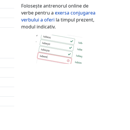
Folosește antrenorul online de
verbe pentru a
exersa conjugarea
verbului
a oferi
la timpul prezent,
modul indicativ.