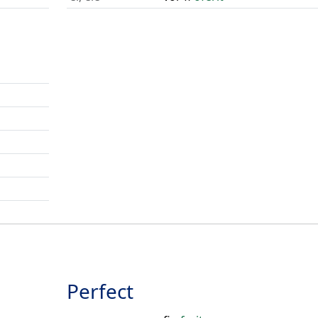
Perfect