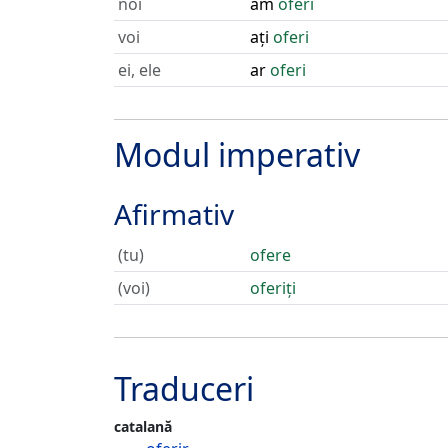
noi
am
oferi
voi
ați
oferi
ei, ele
ar
oferi
Modul imperativ
Afirmativ
(tu)
ofere
(voi)
oferiți
Traduceri
catalană