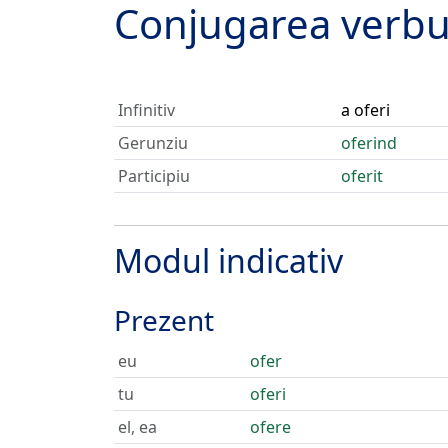
Conjugarea verbu
Infinitiv
a oferi
Gerunziu
oferind
Participiu
oferit
Modul indicativ
Prezent
eu
ofer
tu
oferi
el, ea
ofere