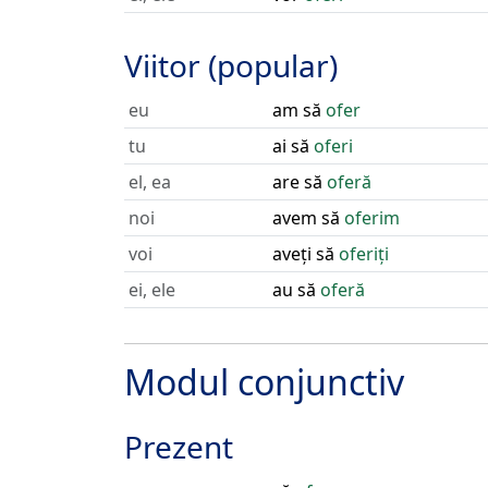
Viitor (popular)
eu
am să
ofer
tu
ai să
oferi
el, ea
are să
oferă
noi
avem să
oferim
voi
aveți să
oferiți
ei, ele
au să
oferă
Modul conjunctiv
Prezent