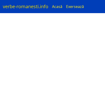
verbe-romanesti.info
Acasă
Exersează