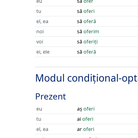
eu
să
ofer
tu
să
oferi
el, ea
să
oferă
noi
să
oferim
voi
să
oferiți
ei, ele
să
oferă
Modul condițional-opt
Prezent
eu
aș
oferi
tu
ai
oferi
el, ea
ar
oferi