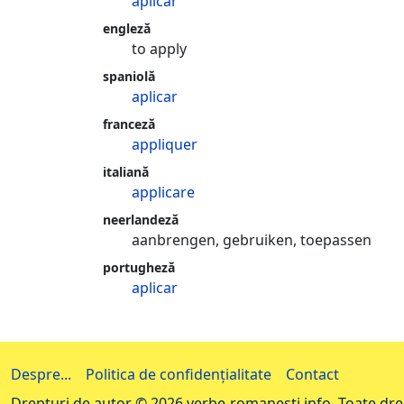
aplicar
engleză
to apply
spaniolă
aplicar
franceză
appliquer
italiană
applicare
neerlandeză
aanbrengen, gebruiken, toepassen
portugheză
aplicar
Despre...
Politica de confidențialitate
Contact
Drepturi de autor © 2026 verbe-romanesti.info. Toate drep