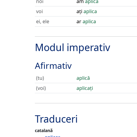
noi
am
aplica
voi
ați
aplica
ei, ele
ar
aplica
Modul imperativ
Afirmativ
(tu)
aplică
(voi)
aplicați
Traduceri
catalană