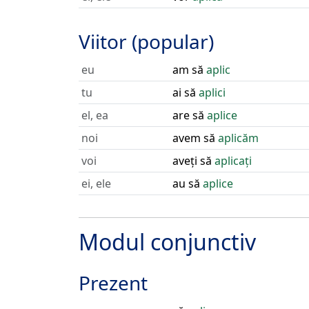
Viitor (popular)
eu
am să
aplic
tu
ai să
aplici
el, ea
are să
aplice
noi
avem să
aplicăm
voi
aveți să
aplicați
ei, ele
au să
aplice
Modul conjunctiv
Prezent