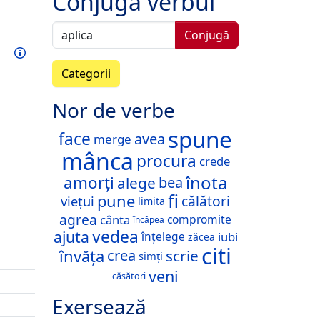
Conjugă verbul
Conjugă
Exersează acest verb
Informații
Categorii
Nor de verbe
spune
face
avea
merge
mânca
procura
crede
înota
amorți
alege
bea
fi
pune
călători
viețui
limita
agrea
cânta
compromite
încăpea
vedea
ajuta
iubi
înțelege
zăcea
citi
învăța
crea
scrie
simți
veni
căsători
Exersează