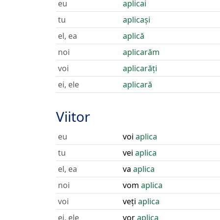
eu
aplicai
tu
aplicași
el, ea
aplică
noi
aplicarăm
voi
aplicarăți
ei, ele
aplicară
Viitor
eu
voi
aplica
tu
vei
aplica
el, ea
va
aplica
noi
vom
aplica
voi
veți
aplica
ei, ele
vor
aplica