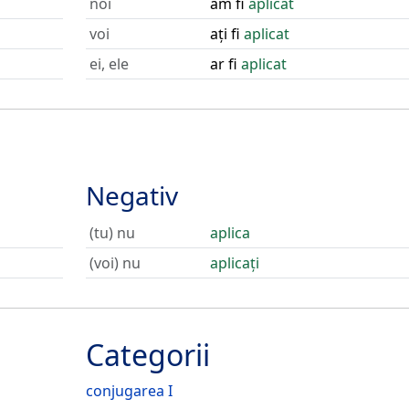
noi
am fi
aplicat
voi
ați fi
aplicat
ei, ele
ar fi
aplicat
Negativ
(tu) nu
aplica
(voi) nu
aplicați
Categorii
conjugarea I