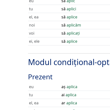
eu
să
aplic
tu
să
aplici
el, ea
să
aplice
noi
să
aplicăm
voi
să
aplicați
ei, ele
să
aplice
Modul condițional-opt
Prezent
eu
aș
aplica
tu
ai
aplica
el, ea
ar
aplica