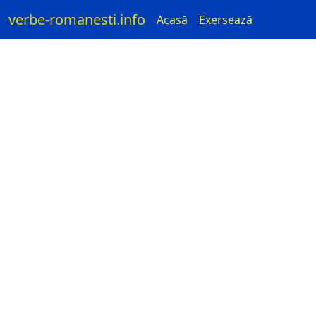
verbe-romanesti.info
Acasă
Exersează