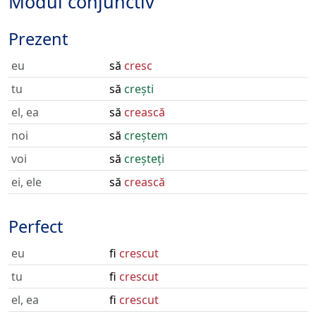
Modul conjunctiv
Prezent
eu
să
cresc
tu
să
crești
el, ea
să
crească
noi
să
creștem
voi
să
creșteți
ei, ele
să
crească
Perfect
eu
fi
crescut
tu
fi
crescut
el, ea
fi
crescut