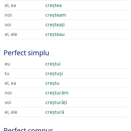
el, ea
creștea
noi
creșteam
voi
creșteați
ei, ele
creșteau
Perfect simplu
eu
creștui
tu
creștuși
el, ea
creștu
noi
creșturăm
voi
creșturăți
ei, ele
creștură
Perfect compus