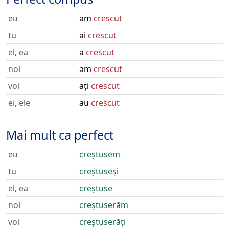
eu
am
crescut
tu
ai
crescut
el, ea
a
crescut
noi
am
crescut
voi
ați
crescut
ei, ele
au
crescut
Mai mult ca perfect
eu
creștusem
tu
creștuseși
el, ea
creștuse
noi
creștuserăm
voi
creștuserăți