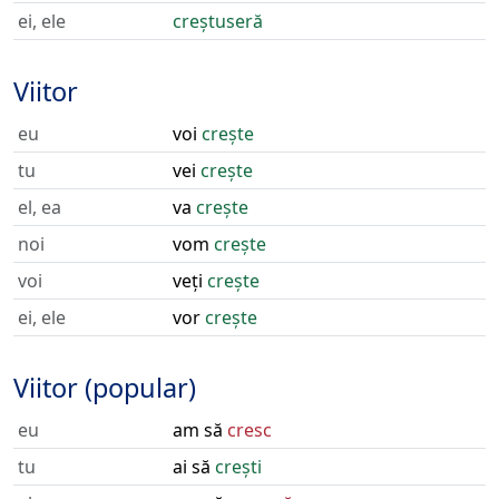
ei, ele
creștuseră
Viitor
eu
voi
crește
tu
vei
crește
el, ea
va
crește
noi
vom
crește
voi
veți
crește
ei, ele
vor
crește
Viitor (popular)
eu
am să
cresc
tu
ai să
crești