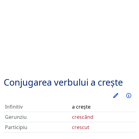
Conjugarea verbului
a crește
Exerseaz
Inf
Infinitiv
a crește
Gerunziu
crescând
Participiu
crescut