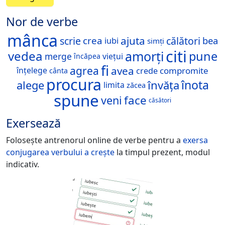
Nor de verbe
mânca
ajuta
scrie
călători
crea
bea
iubi
simți
citi
amorți
vedea
pune
merge
viețui
încăpea
fi
agrea
avea
compromite
înțelege
crede
cânta
procura
înota
învăța
alege
limita
zăcea
spune
face
veni
căsători
Exersează
Folosește antrenorul online de verbe pentru a
exersa
conjugarea verbului
a crește
la timpul prezent, modul
indicativ.