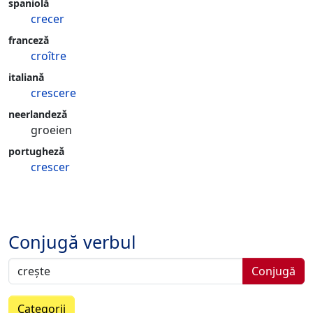
spaniolă
crecer
franceză
croître
italiană
crescere
neerlandeză
groeien
portugheză
crescer
Conjugă verbul
Conjugă
Categorii