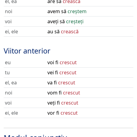
el, ea
are să
crească
noi
avem să
creștem
voi
aveți să
creșteți
ei, ele
au să
crească
Viitor anterior
eu
voi fi
crescut
tu
vei fi
crescut
el, ea
va fi
crescut
noi
vom fi
crescut
voi
veți fi
crescut
ei, ele
vor fi
crescut