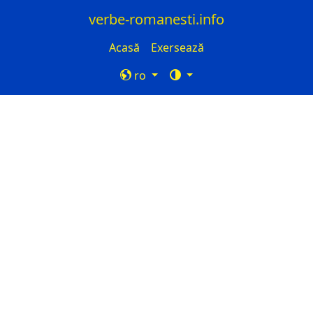
verbe-romanesti.info
Acasă
Exersează
ro