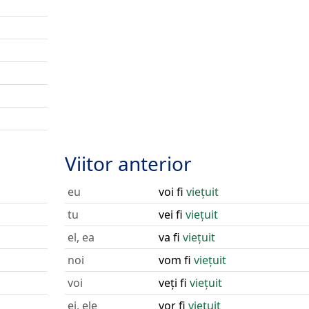
Viitor anterior
eu
voi fi
viețuit
tu
vei fi
viețuit
el, ea
va fi
viețuit
noi
vom fi
viețuit
voi
veți fi
viețuit
ei, ele
vor fi
viețuit