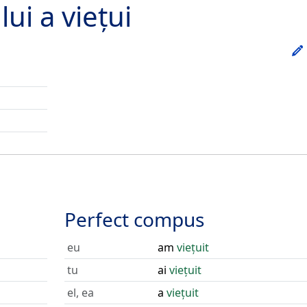
lui
a viețui
Perfect compus
eu
am
viețuit
tu
ai
viețuit
el, ea
a
viețuit