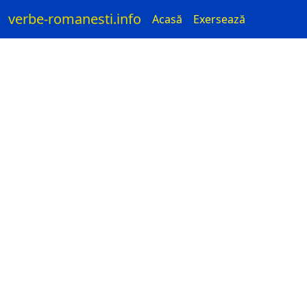
verbe-romanesti.info
Acasă
Exersează