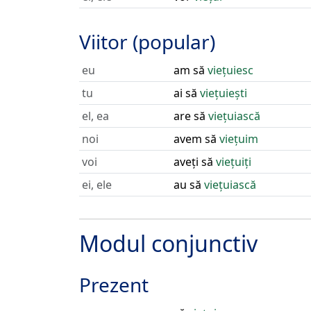
Viitor (popular)
eu
am să
viețuiesc
tu
ai să
viețuiești
el, ea
are să
viețuiască
noi
avem să
viețuim
voi
aveți să
viețuiți
ei, ele
au să
viețuiască
Modul conjunctiv
Prezent