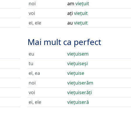
noi
am
viețuit
voi
ați
viețuit
ei, ele
au
viețuit
Mai mult ca perfect
eu
viețuisem
tu
viețuiseși
el, ea
viețuise
noi
viețuiserăm
voi
viețuiserăți
ei, ele
viețuiseră