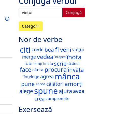
Conjugă verbul
Conjugă
Exersează acest verb
Informații
Categorii
Nor de verbe
citi
fi
veni
bea
crede
viețui
înota
vedea
merge
încăpea
scrie
iubi
simți
limita
căsători
face
procura
învăța
cânta
mânca
agrea
înțelege
amorți
pune
călători
zăcea
spune
alege
ajuta
avea
crea
compromite
Exersează