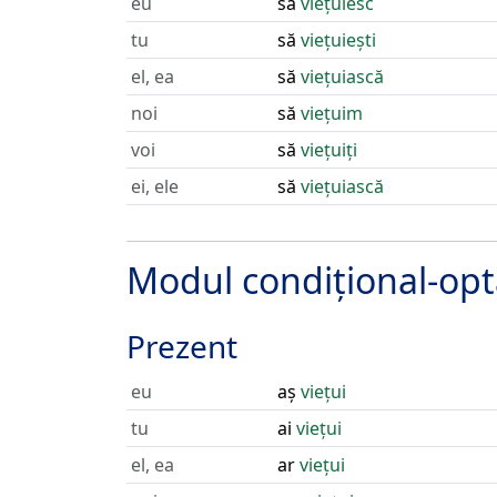
eu
să
viețuiesc
tu
să
viețuiești
el, ea
să
viețuiască
noi
să
viețuim
voi
să
viețuiți
ei, ele
să
viețuiască
Modul condițional-opt
Prezent
eu
aș
viețui
tu
ai
viețui
el, ea
ar
viețui