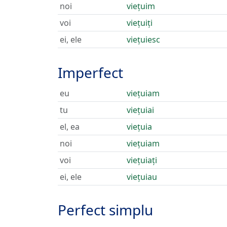
noi
viețuim
voi
viețuiți
ei, ele
viețuiesc
Imperfect
eu
viețuiam
tu
viețuiai
el, ea
viețuia
noi
viețuiam
voi
viețuiați
ei, ele
viețuiau
Perfect simplu