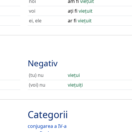
noi
am fi
viețuit
voi
ați fi
viețuit
ei, ele
ar fi
viețuit
Negativ
(tu) nu
viețui
(voi) nu
viețuiți
Categorii
conjugarea a IV-a