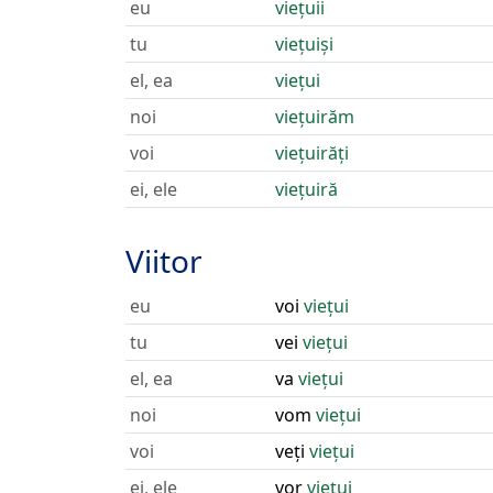
eu
viețuii
tu
viețuiși
el, ea
viețui
noi
viețuirăm
voi
viețuirăți
ei, ele
viețuiră
Viitor
eu
voi
viețui
tu
vei
viețui
el, ea
va
viețui
noi
vom
viețui
voi
veți
viețui
ei, ele
vor
viețui