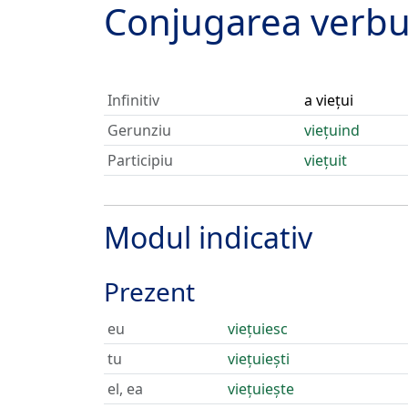
Conjugarea verbu
Infinitiv
a viețui
Gerunziu
viețuind
Participiu
viețuit
Modul indicativ
Prezent
eu
viețuiesc
tu
viețuiești
el, ea
viețuiește