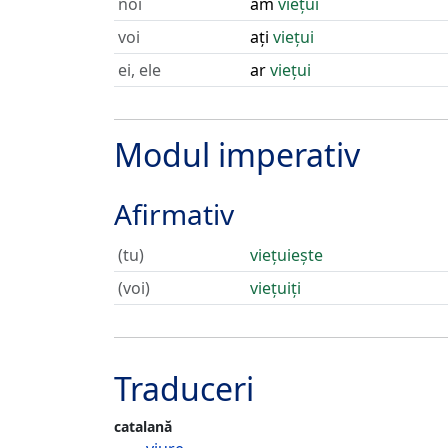
noi
am
viețui
voi
ați
viețui
ei, ele
ar
viețui
Modul imperativ
Afirmativ
(tu)
viețuiește
(voi)
viețuiți
Traduceri
catalană