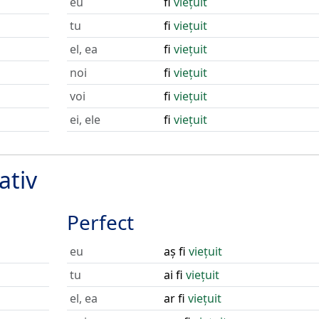
eu
fi
viețuit
tu
fi
viețuit
el, ea
fi
viețuit
noi
fi
viețuit
voi
fi
viețuit
ei, ele
fi
viețuit
ativ
Perfect
eu
aș fi
viețuit
tu
ai fi
viețuit
el, ea
ar fi
viețuit