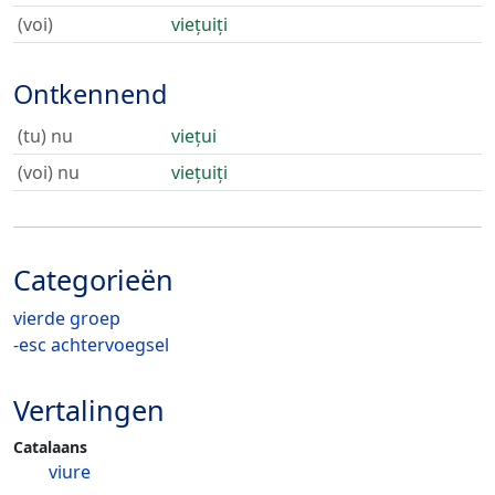
(voi)
viețuiți
Ontkennend
(tu) nu
viețui
(voi) nu
viețuiți
Categorieën
vierde groep
-esc achtervoegsel
Vertalingen
Catalaans
viure