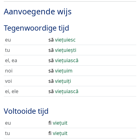
Aanvoegende wijs
Tegenwoordige tijd
eu
să
viețuiesc
tu
să
viețuiești
el, ea
să
viețuiască
noi
să
viețuim
voi
să
viețuiți
ei, ele
să
viețuiască
Voltooide tijd
eu
fi
viețuit
tu
fi
viețuit