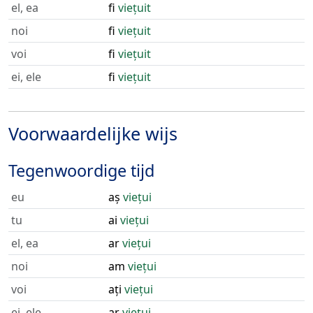
el, ea
fi
viețuit
noi
fi
viețuit
voi
fi
viețuit
ei, ele
fi
viețuit
Voorwaardelijke wijs
Tegenwoordige tijd
eu
aș
viețui
tu
ai
viețui
el, ea
ar
viețui
noi
am
viețui
voi
ați
viețui
ei, ele
ar
viețui