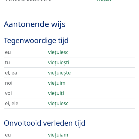
Aantonende wijs
Tegenwoordige tijd
eu
viețuiesc
tu
viețuiești
el, ea
viețuiește
noi
viețuim
voi
viețuiți
ei, ele
viețuiesc
Onvoltooid verleden tijd
eu
viețuiam