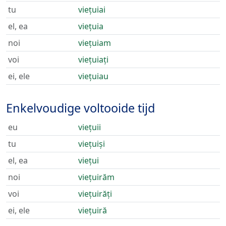
tu
viețuiai
el, ea
viețuia
noi
viețuiam
voi
viețuiați
ei, ele
viețuiau
Enkelvoudige voltooide tijd
eu
viețuii
tu
viețuiși
el, ea
viețui
noi
viețuirăm
voi
viețuirăți
ei, ele
viețuiră