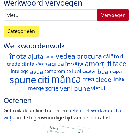
Werkwoord vervoegen
Vervoegen
Categorieën
Werkwoordenwolk
înota
vedea
procura
ajuta
călători
simți
fi
amorți
face
învăța
agrea
crede
cânta
zăcea
avea
bea
înțelege
compromite
iubi
căsători
încăpea
mânca
spune
citi
alege
crea
limita
veni
pune
scrie
merge
viețui
Oefenen
Gebruik de online trainer en
oefen het werkwoord
a
viețui
in de tegenwoordige tijd van de indicatief.