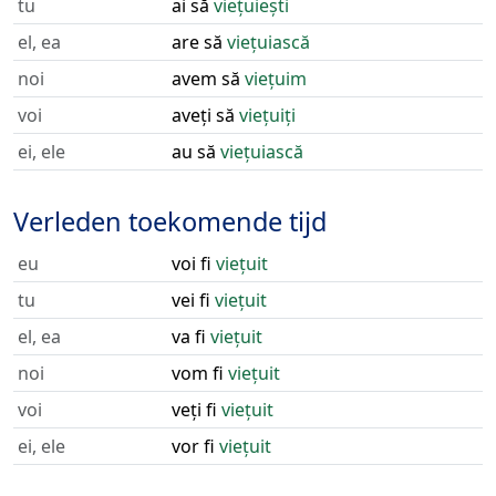
tu
ai să
viețuiești
el, ea
are să
viețuiască
noi
avem să
viețuim
voi
aveți să
viețuiți
ei, ele
au să
viețuiască
Verleden toekomende tijd
eu
voi fi
viețuit
tu
vei fi
viețuit
el, ea
va fi
viețuit
noi
vom fi
viețuit
voi
veți fi
viețuit
ei, ele
vor fi
viețuit