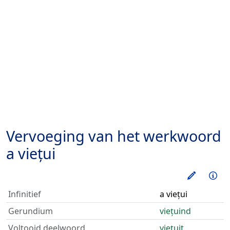
Vervoeging van het werkwoord
a viețui
Oefen d
Inf
Infinitief
a viețui
Gerundium
viețuind
Voltooid deelwoord
viețuit