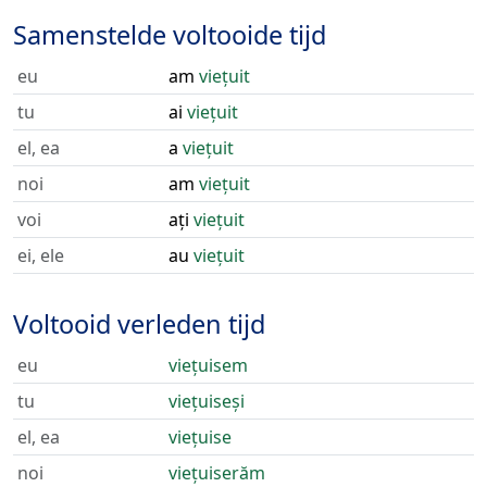
Samenstelde voltooide tijd
eu
am
viețuit
tu
ai
viețuit
el, ea
a
viețuit
noi
am
viețuit
voi
ați
viețuit
ei, ele
au
viețuit
Voltooid verleden tijd
eu
viețuisem
tu
viețuiseși
el, ea
viețuise
noi
viețuiserăm