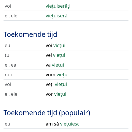
voi
viețuiserăți
ei, ele
viețuiseră
Toekomende tijd
eu
voi
viețui
tu
vei
viețui
el, ea
va
viețui
noi
vom
viețui
voi
veți
viețui
ei, ele
vor
viețui
Toekomende tijd (populair)
eu
am să
viețuiesc