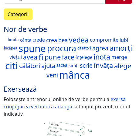
Categorii
Nor de verbe
vedea
crea
bea
crede
compromite
iubi
cânta
limita
spune
procura
amorți
agrea
încăpea
căsători
fi
înota
pune
avea
face
merge
viețui
înțelege
citi
alege
învăța
călători
ajuta
scrie
simți
zăcea
mânca
veni
Exersează
Folosește antrenorul online de verbe pentru a
exersa
conjugarea verbului
a adăuga
la timpul prezent, modul
indicativ.