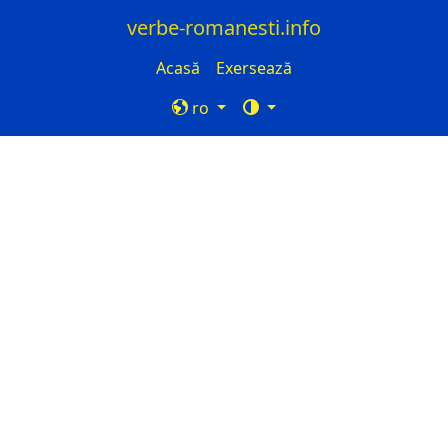
verbe-romanesti.info
Acasă
Exersează
ro