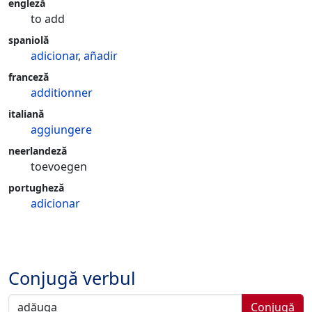
engleză
to add
spaniolă
adicionar
,
añadir
franceză
additionner
italiană
aggiungere
neerlandeză
toevoegen
portugheză
adicionar
Conjugă verbul
Conjugă