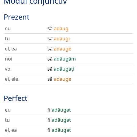
Modul conjunctiv
Prezent
eu
să
adaug
tu
să
adaugi
el, ea
să
adauge
noi
să
adăugăm
voi
să
adăugați
ei, ele
să
adauge
Perfect
eu
fi
adăugat
tu
fi
adăugat
el, ea
fi
adăugat