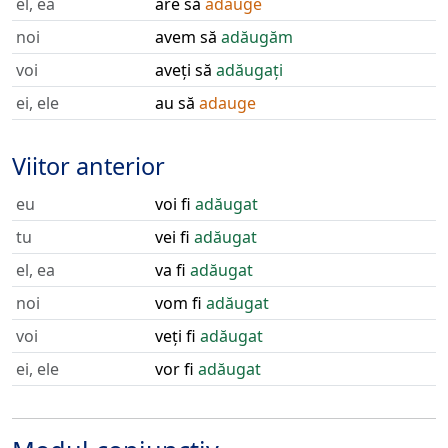
el, ea
are să
adauge
noi
avem să
adăugăm
voi
aveți să
adăugați
ei, ele
au să
adauge
Viitor anterior
eu
voi fi
adăugat
tu
vei fi
adăugat
el, ea
va fi
adăugat
noi
vom fi
adăugat
voi
veți fi
adăugat
ei, ele
vor fi
adăugat