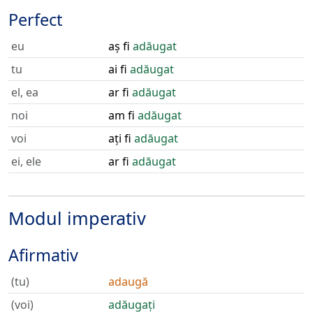
Perfect
eu
aș fi
adăugat
tu
ai fi
adăugat
el, ea
ar fi
adăugat
noi
am fi
adăugat
voi
ați fi
adăugat
ei, ele
ar fi
adăugat
Modul imperativ
Afirmativ
(tu)
adaugă
(voi)
adăugați