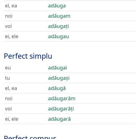
el, ea
adăuga
noi
adăugam
voi
adăugați
ei, ele
adăugau
Perfect simplu
eu
adăugai
tu
adăugași
el, ea
adăugă
noi
adăugarăm
voi
adăugarăți
ei, ele
adăugară
Perfect compus