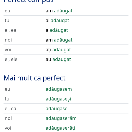
eu
am
adăugat
tu
ai
adăugat
el, ea
a
adăugat
noi
am
adăugat
voi
ați
adăugat
ei, ele
au
adăugat
Mai mult ca perfect
eu
adăugasem
tu
adăugaseși
el, ea
adăugase
noi
adăugaserăm
voi
adăugaserăți