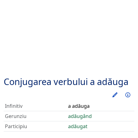
Conjugarea verbului
a adăuga
Exerseaz
Inf
Infinitiv
a adăuga
Gerunziu
adăugând
Participiu
adăugat