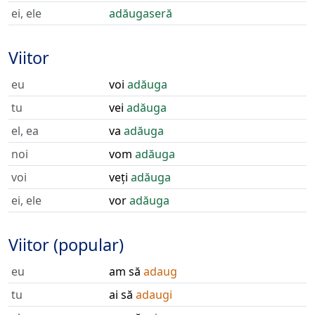
ei, ele
adăugaseră
Viitor
eu
voi
adăuga
tu
vei
adăuga
el, ea
va
adăuga
noi
vom
adăuga
voi
veți
adăuga
ei, ele
vor
adăuga
Viitor (popular)
eu
am să
adaug
tu
ai să
adaugi