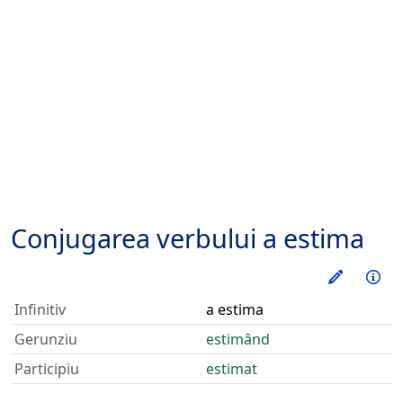
Conjugarea verbului
a estima
Exerseaz
Inf
Infinitiv
a estima
Gerunziu
estimând
Participiu
estimat