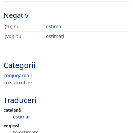
Negativ
(tu) nu
estima
(voi) nu
estimați
Categorii
conjugarea I
cu sufixul -ez
Traduceri
catalană
estimar
engleză
to estimate