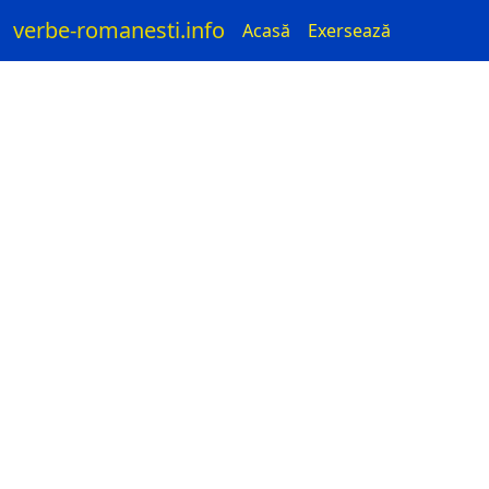
verbe-romanesti.info
Acasă
Exersează