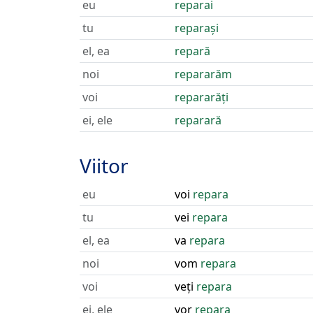
eu
reparai
tu
reparași
el, ea
repară
noi
repararăm
voi
repararăți
ei, ele
reparară
Viitor
eu
voi
repara
tu
vei
repara
el, ea
va
repara
noi
vom
repara
voi
veți
repara
ei, ele
vor
repara