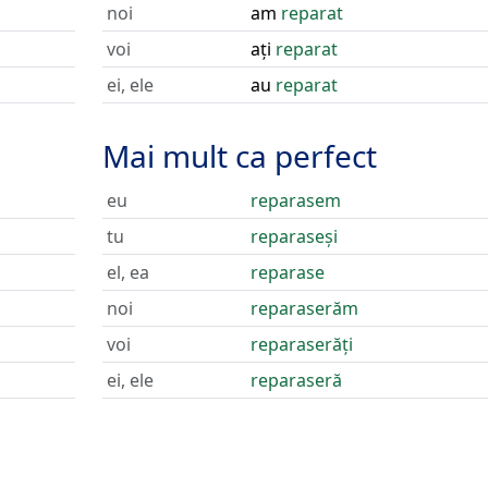
noi
am
reparat
voi
ați
reparat
ei, ele
au
reparat
Mai mult ca perfect
eu
reparasem
tu
reparaseși
el, ea
reparase
noi
reparaserăm
voi
reparaserăți
ei, ele
reparaseră