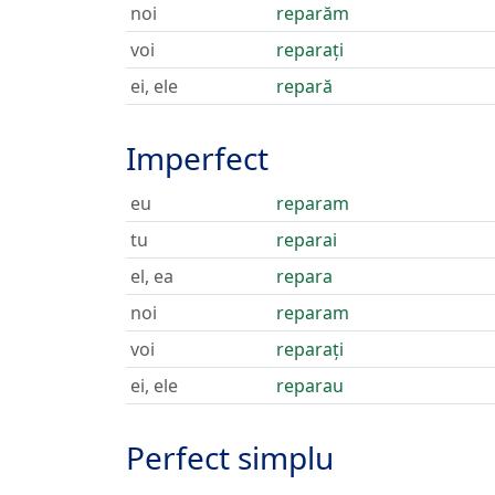
noi
reparăm
voi
reparați
ei, ele
repară
Imperfect
eu
reparam
tu
reparai
el, ea
repara
noi
reparam
voi
reparați
ei, ele
reparau
Perfect simplu