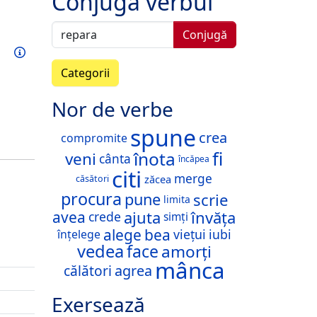
Conjugă verbul
Conjugă
Exersează acest verb
Informații
Categorii
Nor de verbe
spune
crea
compromite
fi
înota
veni
cânta
încăpea
citi
merge
zăcea
căsători
procura
scrie
pune
limita
ajuta
învăța
avea
crede
simți
alege
bea
viețui
iubi
înțelege
vedea
face
amorți
mânca
călători
agrea
Exersează