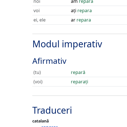
noi
am
repara
voi
ați
repara
ei, ele
ar
repara
Modul imperativ
Afirmativ
(tu)
repară
(voi)
reparați
Traduceri
catalană