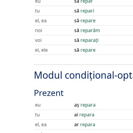
eu
să
repar
tu
să
repari
el, ea
să
repare
noi
să
reparăm
voi
să
reparați
ei, ele
să
repare
Modul condițional-opt
Prezent
eu
aș
repara
tu
ai
repara
el, ea
ar
repara