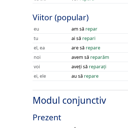
Viitor (popular)
eu
am să
repar
tu
ai să
repari
el, ea
are să
repare
noi
avem să
reparăm
voi
aveți să
reparați
ei, ele
au să
repare
Modul conjunctiv
Prezent