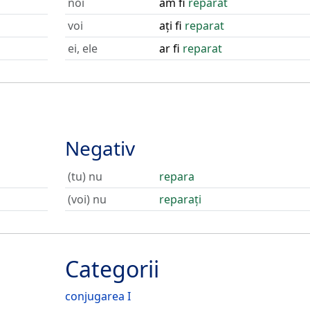
noi
am fi
reparat
voi
ați fi
reparat
ei, ele
ar fi
reparat
Negativ
(tu) nu
repara
(voi) nu
reparați
Categorii
conjugarea I